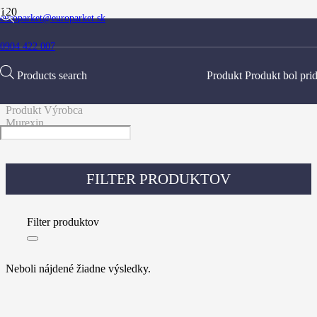
europarket@europarket.sk
MUREXIN
0904 422 007
Products search
Produkt
Produkt
bol pri
Domov
Produkt Výrobca
Murexin
FILTER PRODUKTOV
Filter produktov
Neboli nájdené žiadne výsledky.