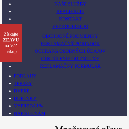
NAŠE SLUŽBY
REALIZÁCIE
KONTAKT
VEĽKOOBCHOD
Získajte
OBCHODNÉ PODMIENKY
ZĽAVU
REKLAMAČNÝ PORIADOK
na Váš
OCHRANA OSOBNÝCH ÚDAJOV
nákup
ODSTÚPENIE OD ZMLUVY
REKLAMAČNÝ FORMULÁR
PODLAHY
TERASY
DVERE
DOPLNKY
VÝPREDAJ %
NAPÍŠTE NÁM