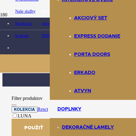
Naše služby
Kontaktujte nás:
K
AKCIOVÝ SET
Realizácie
europarket@europarket.sk
Kontakt
0904 422 007
EXPRESS DODANIE
Domov
Obchod
Terasy
PORTA DOORS
Kompozitné terasy
ERKADO
ATVYN
Filter produktov
DOPLNKY
Reset
KOLEKCIA
LUNA
DEKORAČNÉ LAMELY
POUŽIŤ