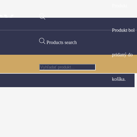
Produkt
SY
Produkt
bol
Products search
pridaný do
košíka.