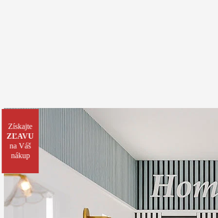
Získajte
ZĽAVU
na Váš
nákup