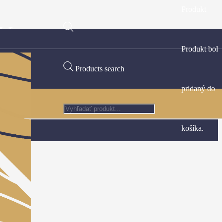
Produkt
Y
Produkt
bol
Products search
pridaný do
košíka.