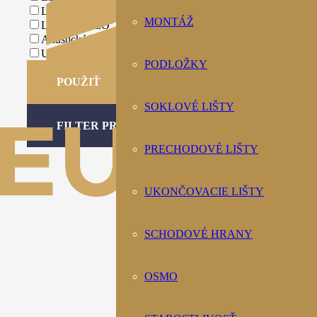
Lamely - VOX
MONTÁŽ
Lamely - MEO
Akustické štvorce MEO
Ukončovacie lišty
PODLOŽKY
POUŽIŤ
SOKLOVÉ LIŠTY
FILTER PRODUKTOV
PRECHODOVÉ LIŠTY
UKONČOVACIE LIŠTY
SCHODOVÉ HRANY
OSMO