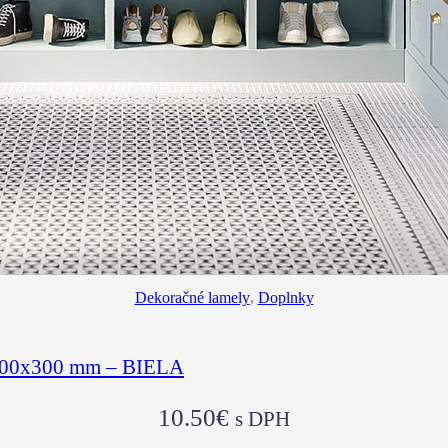
Dekoračné lamely
,
Doplnky
300x300 mm – BIELA
10.50
€
s DPH