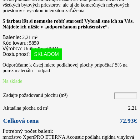
všetkých bytových priestorov, ale aj do komerčných nebytových
priestorov s vysokou intenzitou zaťaženia.
S farbou líšt si nemusíte robiť starosti! Vybrali sme ich za Vás.
Nájdete ich nižšie v „odporúčanom príslušenstve“.
Balenie:
2,21
m²
Kód tovaru:
5859
Výrobca:
Unilin XpertPRO
Dostupnosť:
SKLADOM
Odporúčame k čistej miere podlahovej plochy pripočítať 5% na
porez materiálu – odpad
Na sklade
Zadajte požadovanú plochu (m²)
Aktuálna plocha od m²
2.21
Celková cena
72.93
€
množstvo XpertPRO ETERNA Acoustic podlaha rigídna vinylová