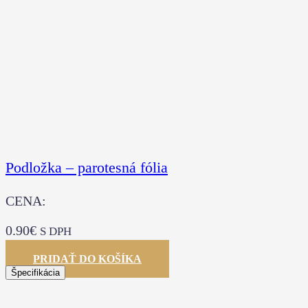
Podložka – parotesná fólia
CENA:
0.90
€
S DPH
PRIDAŤ DO KOŠÍKA
Špecifikácia