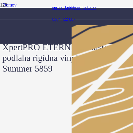
Domov
europarket@europarket.sk
Obchod
Podlahy
0904 422 007
Vinylové / kompozitné podlahy
XpertPRO ETERNA Acoustic podlaha rigídna vinylová Dub
Summer 5859
XpertPRO ETERNA Acoustic
podlaha rigídna vinylová Dub
Summer 5859