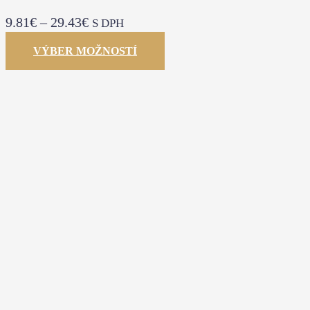
9.81
€
–
29.43
€
S DPH
VÝBER MOŽNOSTÍ