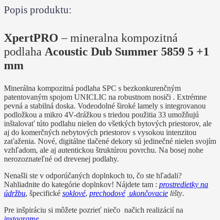
Popis produktu:
XpertPRO
– mineralna kompozitná
podlaha
Acoustic Dub Summer 5859 5 +1
mm
Minerálna kompozitná podlaha SPC s bezkonkurenčným
patentovaným spojom UNICLIC na robustnom nosiči . Extrémne
pevná a stabilná doska. Vodeodolné široké lamely s integrovanou
podložkou a mikro 4V-drážkou s triedou použitia 33 umožňujú
inštalovať túto podlahu nielen do všetkých bytových priestorov, ale
aj do komerčných nebytových priestorov s vysokou intenzitou
zaťaženia. Nové, digitálne tlačené dekory sú jedinečné nielen svojím
vzhľadom, ale aj autentickou štruktúrou povrchu. Na bosej nohe
nerozoznateľné od drevenej podlahy.
Nenašli ste v odporúčaných doplnkoch to, čo ste hľadali?
Nahliadnite do kategórie doplnkov! Nájdete tam :
prostredietky na
údržbu
, špecifické
soklové
,
prechodové
ukončovacie
lišty
.
Pre inšpiráciu si môžete pozrieť niečo načich realizácií na
instagrame
.