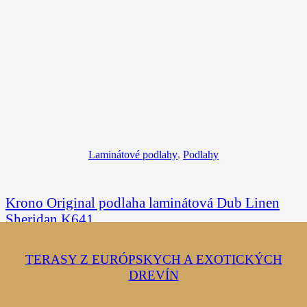
Laminátové podlahy
,
Podlahy
Krono Original podlaha laminátová Dub Linen
Sheridan K641
9.90
€
/ m²
s DPH
TERASY Z EURÓPSKYCH A EXOTICKÝCH
TERASY Z KOMPOZITNÝCH DOSIEK
RENOVÁCIA DREVENÝCH PARKIET
LAMINÁTOVÉ PODLAHY
DREVENÉ PARKETY
TELOCVIČNE
DVERE
DREVÍN