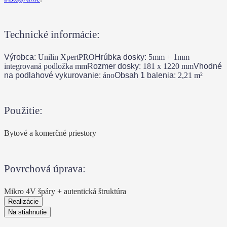
Technické informácie:
Výrobca:
Unilin XpertPRO
Hrúbka dosky:
5mm + 1mm
integrovaná podložka
mm
Rozmer dosky:
181 x 1220
mm
Vhodné
na podlahové vykurovanie:
áno
Obsah 1 balenia:
2,21
m²
Použitie:
Bytové a komerčné priestory
Povrchová úprava:
Mikro 4V špáry + autentická štruktúra
Realizácie
Na stiahnutie