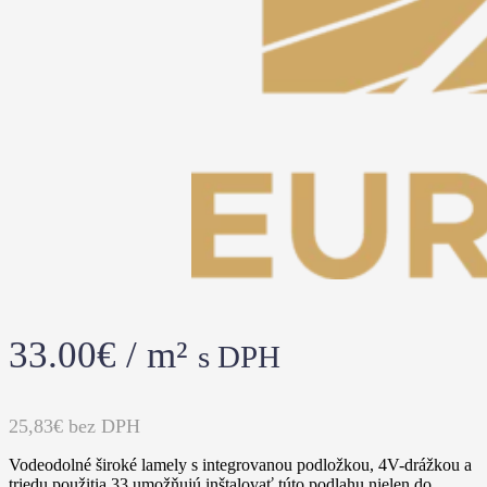
33.00
€
/ m²
s DPH
25,83€
bez DPH
Vodeodolné široké lamely s integrovanou podložkou, 4V-drážkou a
triedu použitia 33 umožňujú inštalovať túto podlahu nielen do