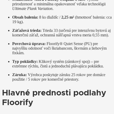
prirodzenosť a minimálna opakovanosť vďaka technológii
Ultimate Plank Variation
.
Obsah balenia:
8 ks dlaždíc /
2,25 m²
(hmotnosť balenia: cca
19 kg).
Záťažová trieda:
Trieda 33 (určená pre intenzívnu bytovú aj
komerčnú záťaž, ochranná nášľapná vrstva meria 0,55 mm).
Povrchová úprava:
Floorify® Quiet Sense (PU) pre
najvyššiu odolnosť voči škriabancom, škvrnám a liehovým
fixkám.
Typ pokládky:
Klikový systém (zámkový spoj) – pre
extrémne rýchlu, čistú a jednoduchú plávajúcu pokládku.
Záruka:
Výrobca poskytuje záruku 25 rokov pre domáce
použitie / 5 rokov pre komerčné priestory.
Hlavné prednosti podlahy
Floorify