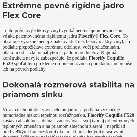
Extrémne pevné rigídne jadro
Flex Core
Tento prémiový klikový vinyl vyniká neobyčajnou pevnosťou
vďaka patentovanému rigidnému jadru
Floorify® Flex Core
. To
obsahuje výrazne menej zmäkčovadiel než bežný mäkký vinyl, čo
podlahe prepožičiava extrémnu odolnosť voči preliačeninám,
otlakom od ťažkého nábytku či pádom predmetov. Rigidná
konštrukcia navyše zabezpečuje, že podlaha
Floorify Coquille
F529
spoľahlivo preklenie drobné nerovnosti podkladu a neprepíše
ich na povrch podlahy.
Dokonalá rozmerová stabilita na
priamom slnku
Vďaka technologicky vyspelému jadru sa podlaha vyznačuje
mimoriadne nízkou tepelnou rozťažnosťou.
Floorify Coquille F529
zostáva absolútne stabilná a zachováva si svoj tvar aj pri extrémnych
teplotných zmenách a na priamom slnečnom žiarení – napríklad
pred veľkými francúzskymi oknami či presklenými terasovými