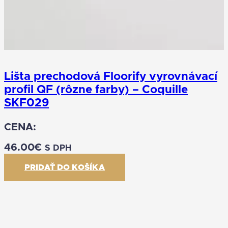
Lišta prechodová Floorify vyrovnávací
profil QF (rôzne farby) – Coquille
SKF029
CENA:
46.00
€
S DPH
PRIDAŤ DO KOŠÍKA