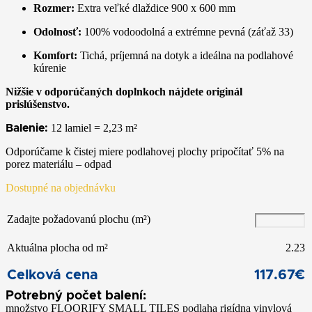
Rozmer:
Extra veľké dlaždice 900 x 600 mm
Odolnosť:
100% vodoodolná a extrémne pevná (záťaž 33)
Komfort:
Tichá, príjemná na dotyk a ideálna na podlahové
kúrenie
Nižšie v odporúčaných doplnkoch nájdete originál
prislúšenstvo.
12 lamiel = 2,23
m²
Balenie:
Odporúčame k čistej miere podlahovej plochy pripočítať 5% na
porez materiálu – odpad
Dostupné na objednávku
Zadajte požadovanú plochu (m²)
Aktuálna plocha od m²
2.23
Celková cena
117.67
€
množstvo FLOORIFY SMALL TILES podlaha rigídna vinylová