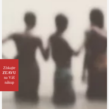
Získajte
ZĽAVU
na Váš
nákup