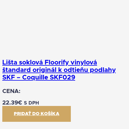
Lišta soklová Floorify vinylová
štandard originál k odtieňu podlahy
SKF – Coquille SKF029
CENA:
22.39
€
S DPH
PRIDAŤ DO KOŠÍKA