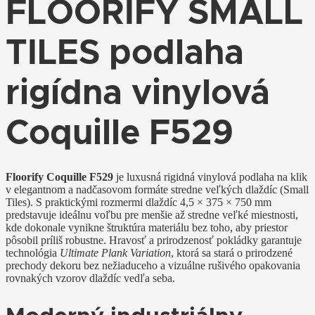
FLOORIFY SMALL
TILES podlaha
rigídna vinylová
Coquille F529
Floorify Coquille F529
je luxusná rigidná vinylová podlaha na klik
v elegantnom a nadčasovom formáte stredne veľkých dlaždíc (Small
Tiles). S praktickými rozmermi dlaždíc 4,5 × 375 × 750 mm
predstavuje ideálnu voľbu pre menšie až stredne veľké miestnosti,
kde dokonale vynikne štruktúra materiálu bez toho, aby priestor
pôsobil príliš robustne. Hravosť a prirodzenosť pokládky garantuje
technológia
Ultimate Plank Variation
, ktorá sa stará o prirodzené
prechody dekoru bez nežiaduceho a vizuálne rušivého opakovania
rovnakých vzorov dlaždíc vedľa seba.