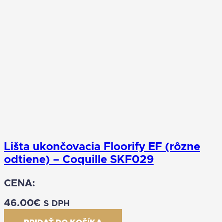
Lišta ukončovacia Floorify EF (rôzne
odtiene) – Coquille SKF029
CENA:
46.00
€
S DPH