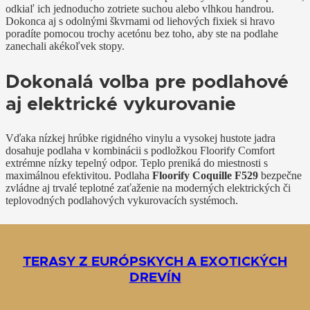
odkiaľ ich jednoducho zotriete suchou alebo vlhkou handrou.
Dokonca aj s odolnými škvrnami od liehových fixiek si hravo
poradíte pomocou trochy acetónu bez toho, aby ste na podlahe
zanechali akékoľvek stopy.
Dokonalá voľba pre podlahové
aj elektrické vykurovanie
Vďaka nízkej hrúbke rigidného vinylu a vysokej hustote jadra
dosahuje podlaha v kombinácii s podložkou Floorify Comfort
extrémne nízky tepelný odpor. Teplo preniká do miestnosti s
maximálnou efektivitou. Podlaha
Floorify Coquille F529
bezpečne
zvládne aj trvalé teplotné zaťaženie na moderných elektrických či
teplovodných podlahových vykurovacích systémoch.
Schody a detaily bez
kompromisov
TERASY Z EURÓPSKYCH A EXOTICKÝCH
TERASY Z KOMPOZITNÝCH DOSIEK
RENOVÁCIA DREVENÝCH PARKIET
LAMINÁTOVÉ PODLAHY
DREVENÉ PARKETY
TELOCVIČNE
DVERE
DREVÍN
Máte v dome schodisko a chcete zachovať jednotný dizajn? Do 4
týždňov vám dodáme
schodové hrany vyrobené priamo z