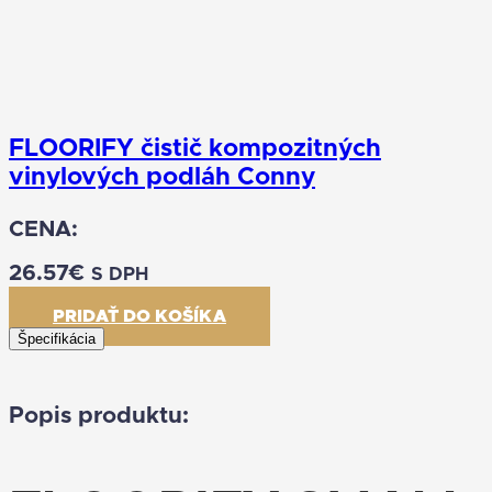
FLOORIFY čistič kompozitných
vinylových podláh Conny
CENA:
26.57
€
S DPH
PRIDAŤ DO KOŠÍKA
Špecifikácia
Popis produktu: