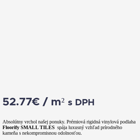
52.77
€
/ m²
s DPH
Absolútny vrchol našej ponuky. Prémiová rigidná vinylová podlaha
Floorify SMALL TILES
spája luxusný vzhľad prírodného
kameňa s nekompromisnou odolnosťou.