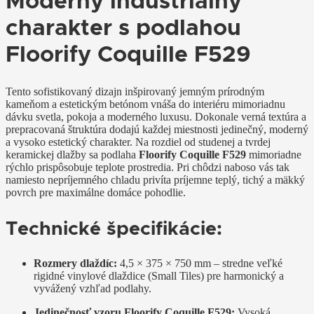
Moderný industriálny
charakter s podlahou
Floorify Coquille F529
Tento sofistikovaný dizajn inšpirovaný jemným prírodným
kameňom a estetickým betónom vnáša do interiéru mimoriadnu
dávku svetla, pokoja a moderného luxusu. Dokonale verná textúra a
prepracovaná štruktúra dodajú každej miestnosti jedinečný, moderný
a vysoko estetický charakter. Na rozdiel od studenej a tvrdej
keramickej dlažby sa podlaha
Floorify Coquille F529
mimoriadne
rýchlo prispôsobuje teplote prostredia. Pri chôdzi naboso vás tak
namiesto nepríjemného chladu privíta príjemne teplý, tichý a mäkký
povrch pre maximálne domáce pohodlie.
Technické špecifikácie:
Rozmery dlaždíc:
4,5 × 375 × 750 mm – stredne veľké
rigidné vinylové dlaždice (Small Tiles) pre harmonický a
vyvážený vzhľad podlahy.
Jedinečnosť vzoru Floorify Coquille F529:
Vysoká