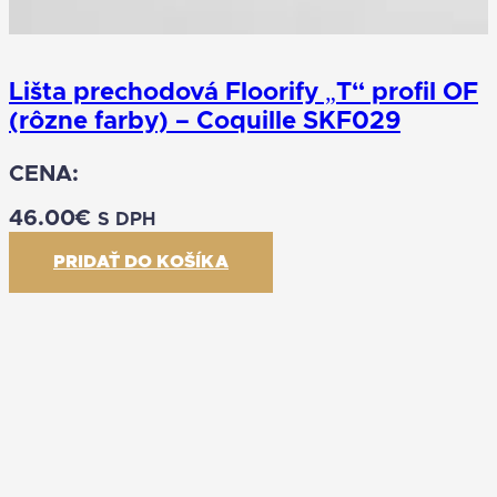
Lišta prechodová Floorify „T“ profil OF
(rôzne farby) – Coquille SKF029
CENA:
46.00
€
S DPH
PRIDAŤ DO KOŠÍKA