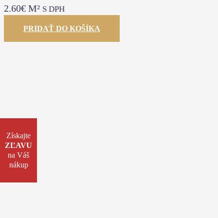
2.60
€
M²
S DPH
PRIDAŤ DO KOŠÍKA
Získajte
ZĽAVU
na Váš
nákup