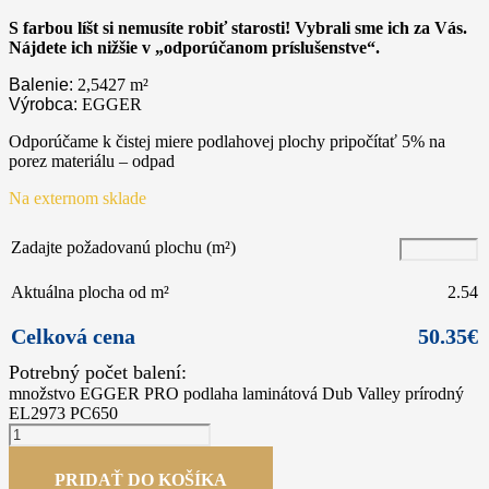
S farbou líšt si nemusíte robiť starosti! Vybrali sme ich za Vás.
Nájdete ich nižšie v „odporúčanom príslušenstve“.
Balenie:
2,5427
m²
Výrobca:
EGGER
Odporúčame k čistej miere podlahovej plochy pripočítať 5% na
porez materiálu – odpad
Na externom sklade
Zadajte požadovanú plochu (m²)
Aktuálna plocha od m²
2.54
Celková cena
50.35
€
množstvo EGGER PRO podlaha laminátová Dub Valley prírodný
EL2973 PC650
PRIDAŤ DO KOŠÍKA