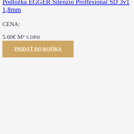
Podložka EGGER Silenzio Proffesional SD 3v1
1,8mm
CENA:
5.60
€
M²
S DPH
PRIDAŤ DO KOŠÍKA