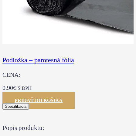
Podložka – parotesná fólia
CENA:
0.90
€
S DPH
PRIDAŤ DO KOŠÍKA
Špecifikácia
Popis produktu: