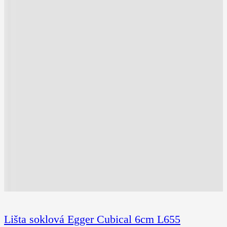
Lišta soklová Egger Cubical 6cm L655