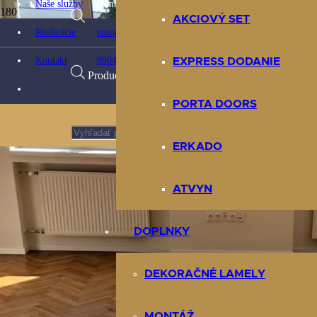
Naše služby
Kontaktujte nás:
Domov
AKCIOVÝ SET
Obchod
Realizácie
europarket@europarket.sk
Podlahy
Produkt
Laminátové podlahy
Kontakt
0904 422 007
EXPRESS DODANIE
EGGER PRO podlaha laminátová Dub Dunnington tmavý EL2103 
Products search
pridaný 
PORTA DOORS
ERKADO
košíka.
ATVYN
DOPLNKY
DEKORAČNÉ LAMELY
MONTÁŽ