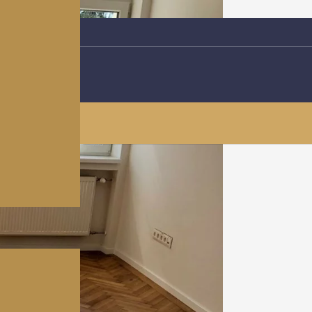
bol
PC563
do