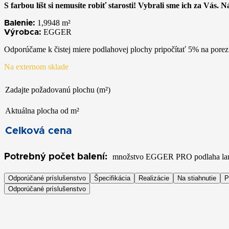
S farbou líšt si nemusíte robiť starosti! Vybrali sme ich za Vás. 
1,9948
m²
Balenie:
EGGER
Výrobca:
Odporúčame k čistej miere podlahovej plochy pripočítať 5% na porez
Na externom sklade
Zadajte požadovanú plochu (m²)
Aktuálna plocha od m²
Celková cena
množstvo EGGER PRO podlaha la
Odporúčané príslušenstvo
Špecifikácia
Realizácie
Na stiahnutie
P
Odporúčané príslušenstvo