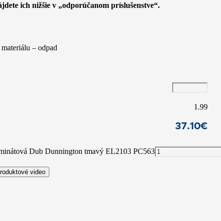
Nájdete ich nižšie v „odporúčanom príslušenstve“.
 materiálu – odpad
1.99
37.10
€
minátová Dub Dunnington tmavý EL2103 PC563
roduktové video