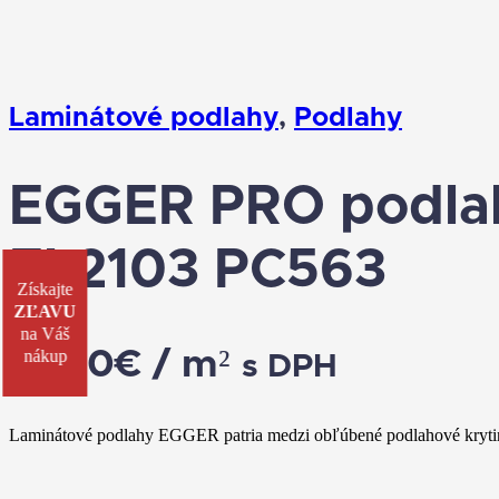
Laminátové podlahy
,
Podlahy
EGGER PRO podlah
EL2103 PC563
Získajte
ZĽAVU
na Váš
18.60
€
/ m²
nákup
s DPH
Laminátové podlahy EGGER patria medzi obľúbené podlahové krytiny,