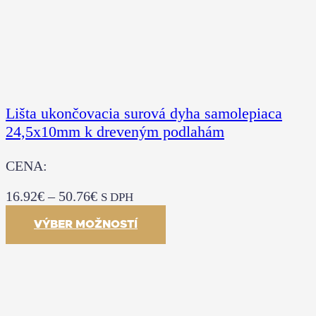
Lišta ukončovacia surová dyha samolepiaca
24,5x10mm k dreveným podlahám
CENA:
16.92
€
–
50.76
€
S DPH
VÝBER MOŽNOSTÍ