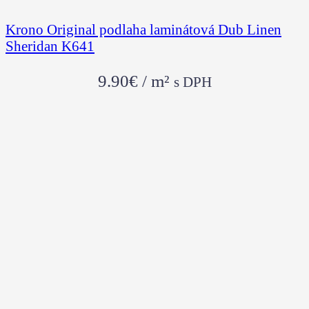
Krono Original podlaha laminátová Dub Linen
Sheridan K641
9.90
€
/ m²
s DPH