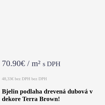
70.90
€
/ m²
s DPH
48,33€ bez DPH
bez DPH
Bjelin podlaha drevená dubová v
dekore Terra Brown!