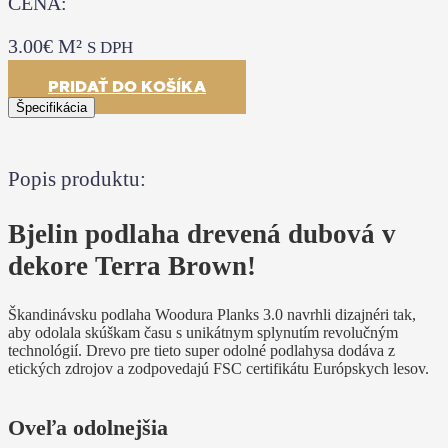
CENA:
3.00
€
M²
S DPH
PRIDAŤ DO KOŠÍKA
Špecifikácia
Popis produktu:
Bjelin podlaha drevená dubová v
dekore Terra Brown!
Škandinávsku podlaha Woodura Planks 3.0 navrhli dizajnéri tak,
aby odolala skúškam času s unikátnym splynutím revolučným
technológií. Drevo pre tieto super odolné podlahysa dodáva z
etických zdrojov a zodpovedajú FSC certifikátu Európskych lesov.
Oveľa odolnejšia