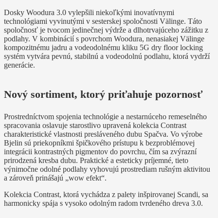
Dosky Woodura 3.0 vylepšili niekoľkými inovatívnymi
technológiami vyvinutými v sesterskej spoločnosti Välinge. Táto
spoločnosť je tvocom jedinečnej výdrže a dlhotrvajúceho zážitku z
podlahy. V kombinácií s povrchom Woodura, nenasiakej Välinge
kompozitnému jadru a vodeodolnému kliku 5G dry floor locking
systém vytvára pevnú, stabilnú a vodeodolnú podlahu, ktorá vydrží
generácie.
Nový sortiment, ktorý priťahuje pozornosť
Prostredníctvom spojenia technológie a nestarnúceho remeselného
spracovania oslavuje starostlivo upravená kolekcia Contrast
charakteristické vlastnosti presláveného dubu Spačva. Vo výrobe
Bjelin sú priekopníkmi špičkového prístupu k bezproblémovej
integrácii kontrastných pigmentov do povrchu, čím sa zvýrazní
prirodzená kresba dubu. Praktické a esteticky príjemné, tieto
výnimočne odolné podlahy vyhovujú prostrediam rušným aktivitou
a zároveň prinášajú „wow efekt“.
Kolekcia Contrast, ktorá vychádza z palety inšpirovanej Scandi, sa
harmonicky spája s vysoko odolným radom tvrdeného dreva 3.0.