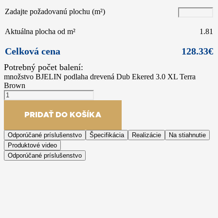
Zadajte požadovanú plochu (m²)
Aktuálna plocha od m²
1.81
Celková cena
128.33
€
množstvo BJELIN podlaha drevená Dub Ekered 3.0 XL Terra
Brown
PRIDAŤ DO KOŠÍKA
Odporúčané príslušenstvo
Špecifikácia
Realizácie
Na stiahnutie
Produktové video
Odporúčané príslušenstvo