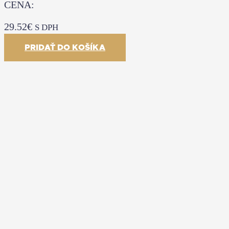
CENA:
29.52
€
S DPH
PRIDAŤ DO KOŠÍKA