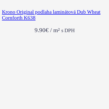
Krono Original podlaha laminátová Dub Wheat
Cornforth K638
9.90
€
/ m²
s DPH