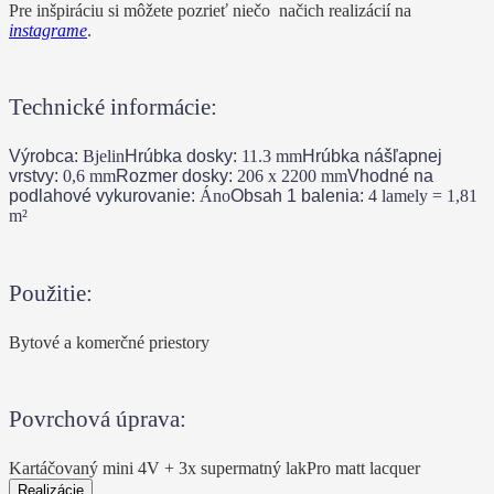
Pre inšpiráciu si môžete pozrieť niečo načich realizácií na
instagrame
.
Technické informácie:
Výrobca:
Bjelin
Hrúbka dosky:
11.3
mm
Hrúbka nášľapnej
vrstvy:
0,6
mm
Rozmer dosky:
206 x 2200
mm
Vhodné na
podlahové vykurovanie:
Áno
Obsah 1 balenia:
4 lamely = 1,81
m²
Použitie:
Bytové a komerčné priestory
Povrchová úprava:
Kartáčovaný mini 4V + 3x supermatný lakPro matt lacquer
Realizácie