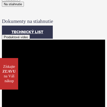
Na stiahnutie
Dokumenty na stiahnutie
TECHNICKÝ LIST
Produktové video
Získajte
ZĽAVU
na Váš
nákup