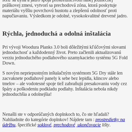
práškovej zmesi, vytvorí sa prechodová zóna, ktorá poskytuje
materiálu vyššiu povrchovú hustotu a zlepšenú odolnosť proti
napučiavaniu. Výsledkom je odolné, vysokokvalitné drevené jadro.
Rýchla, jednoduchá a odolná inštalácia
Pri vývoji Woodura Planks 3.0 boli dôležitými kľúčovými slovami
jednoduchosť a každodenný život. Preto začlenili aktualizovanú
verziu jednoduchého podlahového uzamykacieho systému 5G Fold
Down.
S novým nepriepustným inštalačným systémom 5G Dry stále len
zacvaknete podlahové panely k sebe bez lepidla, klincov alebo
tmelov – ale vodotesné spoje tiež zabraňujú presakovaniu vody cez
špáry a poškodeniu podkladu podlahy. Inštalácia nebola nikdy
jednoduchšia a odolnejšia!
Nenašli ste v odporúčaných doplnkoch to, čo ste hľadali?
Nahliadnite do kategórie doplnkov! Nájdete tam :
prostredietky na
údržbu
, špecifické
soklové
,
prechodové
ukončovacie
lišty
.