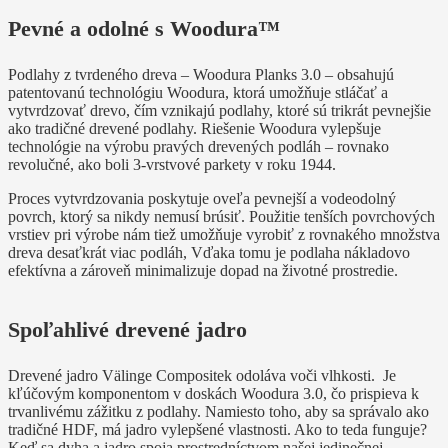
Pevné a odolné s Woodura™
Podlahy z tvrdeného dreva – Woodura Planks 3.0 – obsahujú
patentovanú technológiu Woodura, ktorá umožňuje stláčať a
vytvrdzovať drevo, čím vznikajú podlahy, ktoré sú trikrát pevnejšie
ako tradičné drevené podlahy. Riešenie Woodura vylepšuje
technológie na výrobu pravých drevených podláh – rovnako
revolučné, ako boli 3-vrstvové parkety v roku 1944.
Proces vytvrdzovania poskytuje oveľa pevnejší a vodeodolný
povrch, ktorý sa nikdy nemusí brúsiť. Použitie tenších povrchových
vrstiev pri výrobe nám tiež umožňuje vyrobiť z rovnakého množstva
dreva desaťkrát viac podláh, Vďaka tomu je podlaha nákladovo
efektívna a zároveň minimalizuje dopad na životné prostredie.
Spoľahlivé drevené jadro
Drevené jadro Välinge Compositek odoláva voči vlhkosti. Je
kľúčovým komponentom v doskách Woodura 3.0, čo prispieva k
trvanlivému zážitku z podlahy. Namiesto toho, aby sa správalo ako
tradičné HDF, má jadro vylepšené vlastnosti. Ako to teda funguje?
Keď sa dyha a jadro spoja prostredníctvom našej jedinečnej