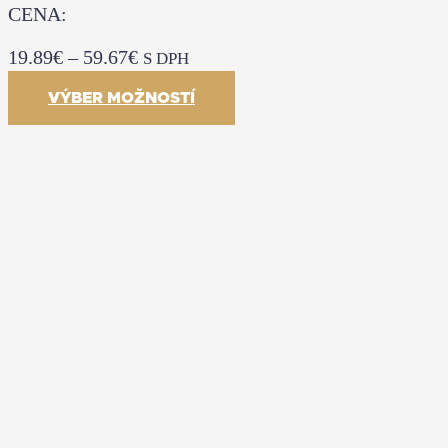
CENA:
19.89
€
–
59.67
€
S DPH
VÝBER MOŽNOSTÍ