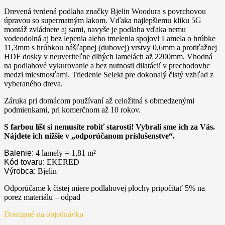
Drevená tvrdená podlaha značky Bjelin Woodura s povrchovou
úpravou so supermatným lakom. Vďaka najlepšiemu kliku 5G
montáž zvládnete aj sami, navyše je podlaha vďaka nemu
vodeodolná aj bez lepenia alebo tmelenia spojov! Lamela o hrúbke
11,3mm s hrúbkou nášľapnej (dubovej) vrstvy 0,6mm a protiťažnej
HDF dosky v neuveriteľne dlhých lamelách až 2200mm. Vhodná
na podlahové vykurovanie a bez nutnosti dilatácií v prechodovhc
medzi miestnosťami. Triedenie Selekt pre dokonalý čistý vzhľad z
vyberaného dreva.
Záruka pri domácom používaní až celožitná s obmedzenými
podmienkami, pri komerčnom až 10 rokov.
S farbou líšt si nemusíte robiť starosti! Vybrali sme ich za Vás.
Nájdete ich nižšie v „odporúčanom príslušenstve“.
Balenie:
4 lamely = 1,81
m²
Kód tovaru:
EKERED
Výrobca:
Bjelin
Odporúčame k čistej miere podlahovej plochy pripočítať 5% na
porez materiálu – odpad
Dostupné na objednávku