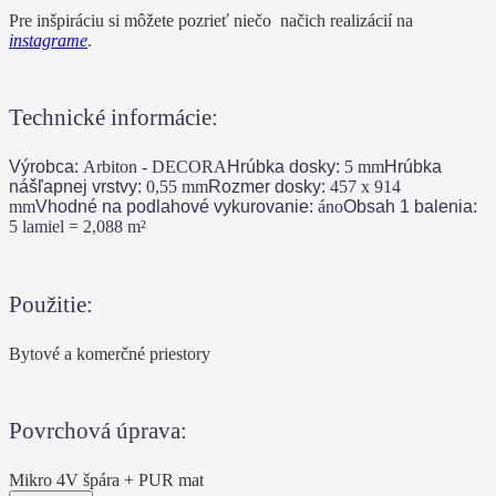
Pre inšpiráciu si môžete pozrieť niečo načich realizácií na
instagrame
.
Technické informácie:
Výrobca:
Arbiton - DECORA
Hrúbka dosky:
5
mm
Hrúbka
nášľapnej vrstvy:
0,55
mm
Rozmer dosky:
457 x 914
mm
Vhodné na podlahové vykurovanie:
áno
Obsah 1 balenia:
5 lamiel = 2,088
m²
Použitie:
Bytové a komerčné priestory
Povrchová úprava:
Mikro 4V špára + PUR mat