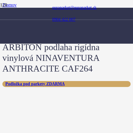
Domov
europarket@europarket.sk
Obchod
Kolekcia
0904 422 007
Kolekcia Amaron Forma
ARBITON podlaha rigídna vinylová NINAVENTURA
ANTHRACITE CAF264
ARBITON podlaha rigídna
vinylová NINAVENTURA
ANTHRACITE CAF264
Podložka pod parkety ZDARMA