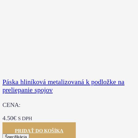
Páska hliníková metalizovaná k podložke na
preliepanie spojov
CENA:
4.50
€
S DPH
PRIDAŤ DO KOŠÍKA
Špecifikácia