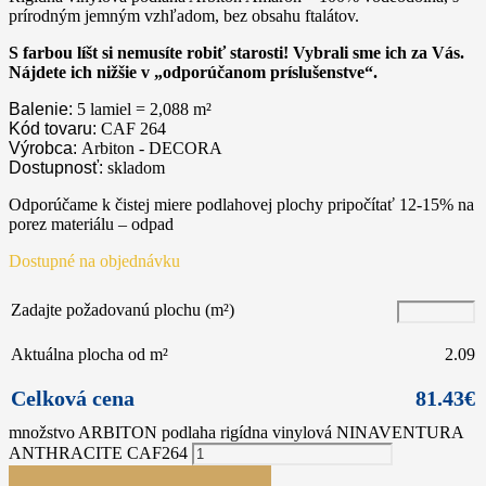
prírodným jemným vzhľadom, bez obsahu ftalátov.
S farbou líšt si nemusíte robiť starosti! Vybrali sme ich za Vás.
Nájdete ich nižšie v „odporúčanom príslušenstve“.
Balenie:
5 lamiel = 2,088
m²
Kód tovaru:
CAF 264
Výrobca:
Arbiton - DECORA
Dostupnosť:
skladom
Odporúčame k čistej miere podlahovej plochy pripočítať 12-15% na
porez materiálu – odpad
Dostupné na objednávku
Zadajte požadovanú plochu (m²)
Aktuálna plocha od m²
2.09
Celková cena
81.43
€
množstvo ARBITON podlaha rigídna vinylová NINAVENTURA
ANTHRACITE CAF264