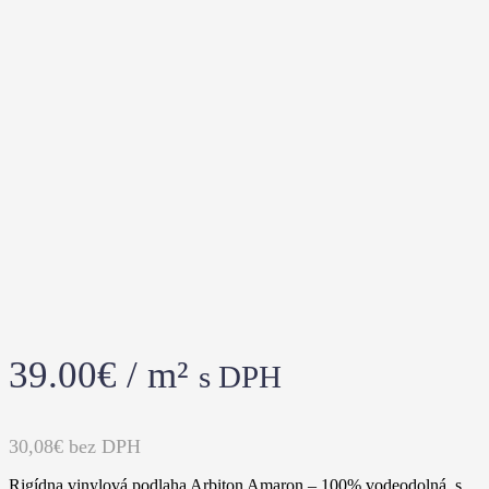
39.00
€
/ m²
s DPH
30,08€
bez DPH
Rigídna vinylová podlaha Arbiton Amaron – 100% vodeodolná, s