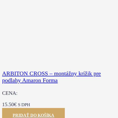
ARBITON CROSS – montážny krížik pre
podlahy Amaron Forma
CENA:
15.50
€
S DPH
PRIDAŤ DO KOŠÍKA