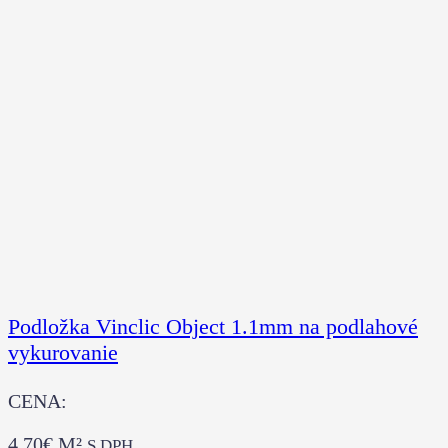
Podložka Vinclic Object 1.1mm na podlahové
vykurovanie
CENA:
4.70
€
M²
S DPH