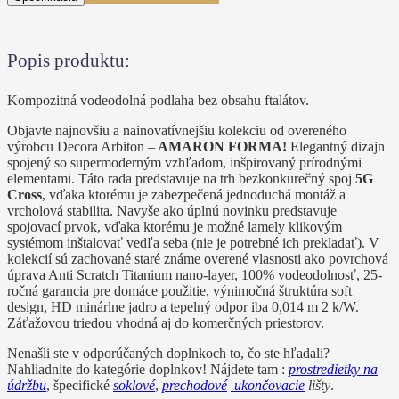
Popis produktu:
Kompozitná vodeodolná podlaha bez obsahu ftalátov.
Objavte najnovšiu a nainovatívnejšiu kolekciu od overeného
výrobcu Decora Arbiton –
AMARON FORMA!
Elegantný dizajn
spojený so supermoderným vzhľadom, inšpirovaný prírodnými
elementami. Táto rada predstavuje na trh bezkonkurečný spoj
5G
Cross
, vďaka ktorému je zabezpečená jednoduchá montáž a
vrcholová stabilita. Navyše ako úplnú novinku predstavuje
spojovací prvok, vďaka ktorému je možné lamely klikovým
systémom inštalovať vedľa seba (nie je potrebné ich prekladať). V
kolekcií sú zachované staré známe overené vlasnosti ako povrchová
úprava Anti Scratch Titanium nano-layer, 100% vodeodolnosť, 25-
ročná garancia pre domáce použitie, výnimočná štruktúra soft
design, HD minárlne jadro a tepelný odpor iba 0,014 m 2 k/W.
Záťažovou triedou vhodná aj do komerčných priestorov.
Nenašli ste v odporúčaných doplnkoch to, čo ste hľadali?
Nahliadnite do kategórie doplnkov! Nájdete tam :
prostredietky na
údržbu
, špecifické
soklové
,
prechodové
ukončovacie
lišty
.