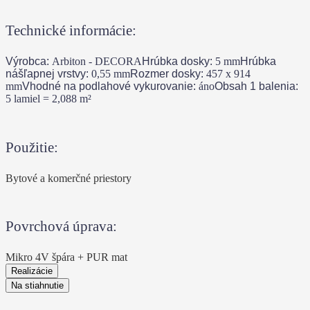
Technické informácie:
Výrobca:
Arbiton - DECORA
Hrúbka dosky:
5
mm
Hrúbka
nášľapnej vrstvy:
0,55
mm
Rozmer dosky:
457 x 914
mm
Vhodné na podlahové vykurovanie:
áno
Obsah 1 balenia:
5 lamiel = 2,088
m²
Použitie:
Bytové a komerčné priestory
Povrchová úprava:
Mikro 4V špára + PUR mat
Realizácie
Na stiahnutie