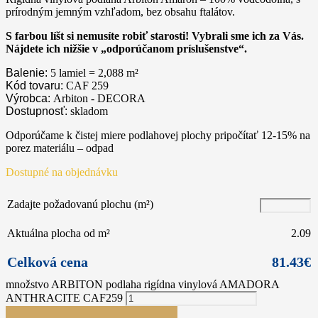
prírodným jemným vzhľadom, bez obsahu ftalátov.
S farbou líšt si nemusíte robiť starosti! Vybrali sme ich za Vás.
Nájdete ich nižšie v „odporúčanom príslušenstve“.
Balenie:
5 lamiel = 2,088
m²
Kód tovaru:
CAF 259
Výrobca:
Arbiton - DECORA
Dostupnosť:
skladom
Odporúčame k čistej miere podlahovej plochy pripočítať 12-15% na
porez materiálu – odpad
Dostupné na objednávku
Zadajte požadovanú plochu (m²)
Aktuálna plocha od m²
2.09
Celková cena
81.43
€
množstvo ARBITON podlaha rigídna vinylová AMADORA
ANTHRACITE CAF259