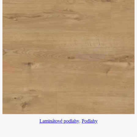
Laminátové podlahy
,
Podlahy