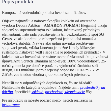
Popis produktu:
Kompozitná vodeodolná podlaha bez obsahu ftalátov.
Objavte najnovšiu a nainovatívnejšiu kolekciu od overeného
výrobcu Decora Arbiton –
AMARON FORMA!
Elegantný dizajn
spojený so supermoderným vzhľadom, inšpirovaný prírodnými
elementami. Táto rada predstavuje na trh bezkonkurečný spoj
5G
Cross
, vďaka ktorému je zabezpečená jednoduchá montáž a
vrcholová stabilita. Navyše ako úplnú novinku predstavuje
spojovací prvok, vďaka ktorému je možné lamely klikovým
systémom inštalovať vedľa seba (nie je potrebné ich prekladať). V
kolekcií sú zachované staré známe overené vlasnosti ako povrchová
úprava Anti Scratch Titanium nano-layer, 100% vodeodolnosť, 25-
ročná garancia pre domáce použitie, výnimočná štruktúra soft
design, HD minárlne jadro a tepelný odpor iba 0,014 m 2 k/W.
Záťažovou triedou vhodná aj do komerčných priestorov.
Nenašli ste v odporúčaných doplnkoch to, čo ste hľadali?
Nahliadnite do kategórie doplnkov! Nájdete tam :
prostredietky na
údržbu
, špecifické
soklové
,
prechodové
ukončovacie
lišty
.
Pre inšpiráciu si môžete pozrieť niečo načich realizácií na
instagrame
.