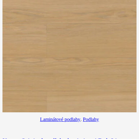
Laminátové podlahy
,
Podlahy