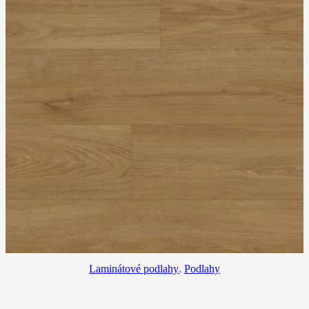
Laminátové podlahy
,
Podlahy