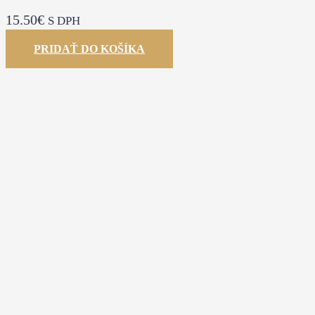
15.50
€
S DPH
PRIDAŤ DO KOŠÍKA