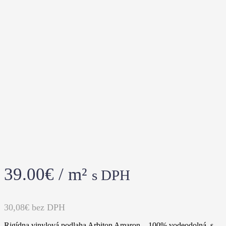
39.00
€
/ m²
s DPH
30,08€
bez DPH
Rigídna vinylová podlaha Arbiton Amaron – 100% vodeodolná, s