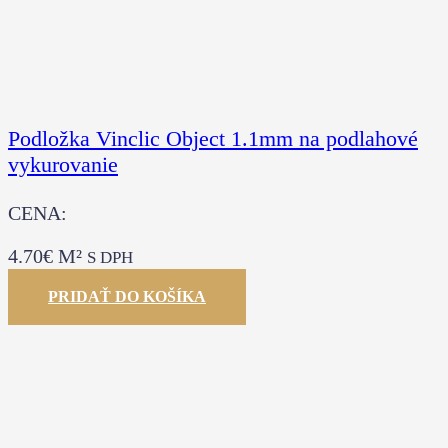
Podložka Vinclic Object 1.1mm na podlahové
vykurovanie
CENA:
4.70
€
M²
S DPH
PRIDAŤ DO KOŠÍKA