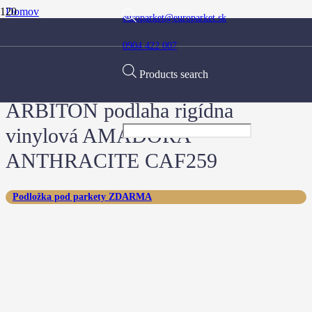
Domov
europarket@europarket.sk
Obchod
Kolekcia
0904 422 007
Kolekcia Amaron Forma
ARBITON podlaha rigídna vinylová AMADORA ANTHRACITE
CAF259
Products search
ARBITON podlaha rigídna
vinylová AMADORA
ANTHRACITE CAF259
Podložka pod parkety ZDARMA