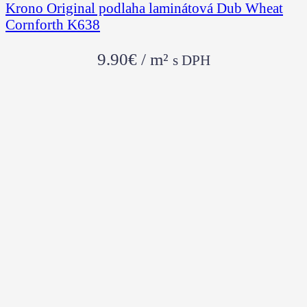
Krono Original podlaha laminátová Dub Wheat
Cornforth K638
9.90
€
/ m²
s DPH