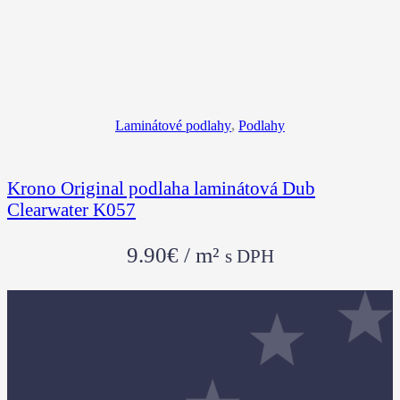
Laminátové podlahy
,
Podlahy
Krono Original podlaha laminátová Dub
Clearwater K057
9.90
€
/ m²
s DPH