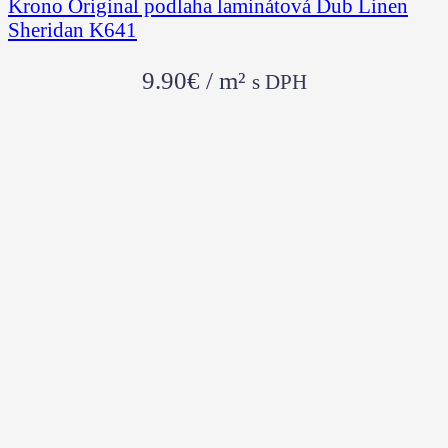
Krono Original podlaha laminátová Dub Linen
Sheridan K641
9.90
€
/ m²
s DPH