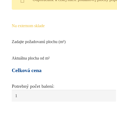
Na externom sklade
Zadajte požadovanú plochu (m²)
Aktuálna plocha od m²
Celková cena
množstvo
ARBITON
podlaha