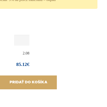
2.08
85.12
€
PRIDAŤ DO KOŠÍKA