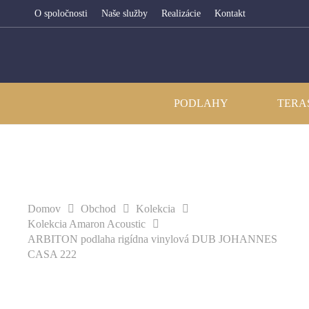
O spoločnosti
Naše služby
Realizácie
Kontakt
PODLAHY
TERA
Domov
Obchod
Kolekcia
Kolekcia Amaron Acoustic
ARBITON podlaha rigídna vinylová DUB JOHANNES
CASA 222