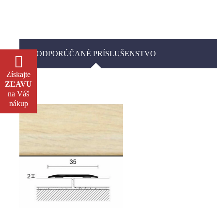
ODPORÚČANÉ PRÍSLUŠENSTVO
Získajte
ZĽAVU
na Váš
nákup