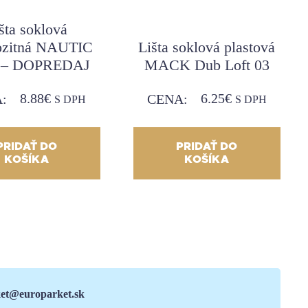
šta soklová
zitná NAUTIC
Lišta soklová plastová
 – DOPREDAJ
MACK Dub Loft 03
8.88
€
6.25
€
:
CENA:
S DPH
S DPH
PRIDAŤ DO
PRIDAŤ DO
KOŠÍKA
KOŠÍKA
et@europarket.sk