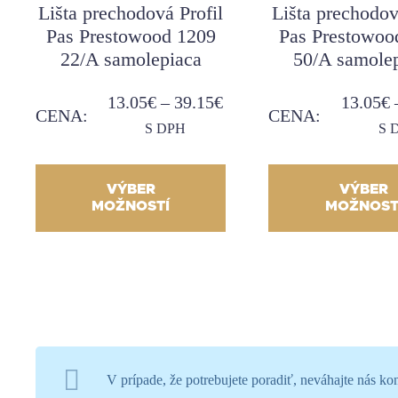
Lišta prechodová Profil
Lišta prechodov
Pas Prestowood 1209
Pas Prestowoo
22/A samolepiaca
50/A samole
13.05
€
–
39.15
€
13.05
€
CENA:
CENA:
S DPH
S 
VÝBER
VÝBER
MOŽNOSTÍ
MOŽNOST
V prípade, že potrebujete poradiť, neváhajte nás k