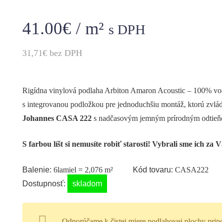
41.00
€
/ m²
s DPH
31,71€
bez DPH
Rigídna vinylová podlaha Arbiton Amaron Acoustic – 100% vo
s integrovanou podložkou pre jednoduchšiu montáž, ktorú zvlá
Johannes CASA 222
s nadčasovým jemným prírodným odtie
S farbou líšt si nemusíte robiť starosti! Vybrali sme ich za
Balenie:
6lamiel = 2,076
m²
Kód tovaru:
CASA222
Dostupnosť:
skladom
Odporúčame k čistej miere podlahovej plochy prip