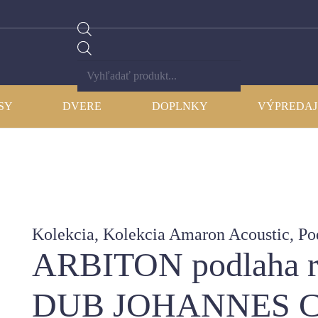
Products
search
SY
DVERE
DOPLNKY
VÝPREDAJ
Kolekcia
,
Kolekcia Amaron Acoustic
,
Po
ARBITON podlaha ri
DUB JOHANNES C