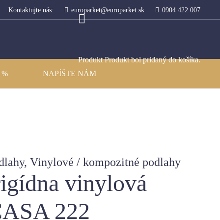
Kontaktujte nás:
europarket@europarket.sk
0904 422 007
Produkt
Produkt
bol pridaný do košíka.
 %
NAPÍŠTE NÁM
dlahy
,
Vinylové / kompozitné podlahy
gídna vinylová
ASA 222