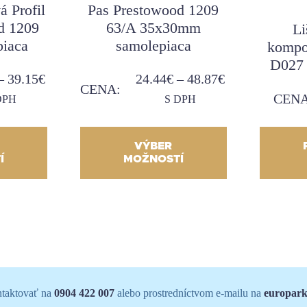
á Profil
Pas Prestowood 1209
d 1209
63/A 35x30mm
Li
piaca
samolepiaca
kompo
D027
–
39.15
€
24.44
€
–
48.87
€
CENA:
CENA
DPH
S DPH
VÝBER
Í
MOŽNOSTÍ
ontaktovať na
0904 422 007
alebo prostredníctvom e-mailu na
europark