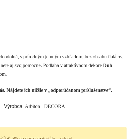
deodolná, s prírodným jemným vzhľadom, bez obsahu ftalátov,
dnete aj svojpomocne. Podlaha v atraktívnom dekore
Dub
ňom.
 Vás. Nájdete ich nižšie v „odporúčanom príslušenstve“.
Výrobca:
Arbiton - DECORA
očítať 5% na porez materiálu – odpad