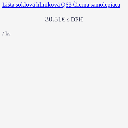
Lišta soklová hliníková Q63 Čierna samolepiaca
30.51
€
s DPH
/
ks