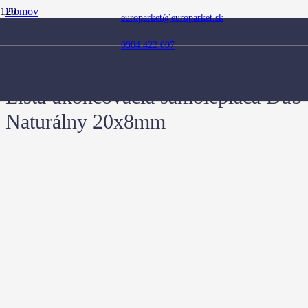
Domov
europarket@europarket.sk
Obchod
Doplnky
0904 422 007
Ukončovacie lišty
Lišta ukončovacia samolepiaca Dub Naturálny 20x8mm
Lišta ukončovacia samolepiaca Dub
Naturálny 20x8mm