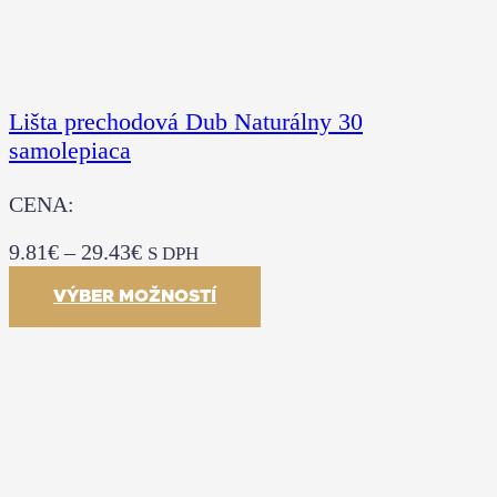
Lišta prechodová Dub Naturálny 30
samolepiaca
CENA:
9.81
€
–
29.43
€
S DPH
VÝBER MOŽNOSTÍ