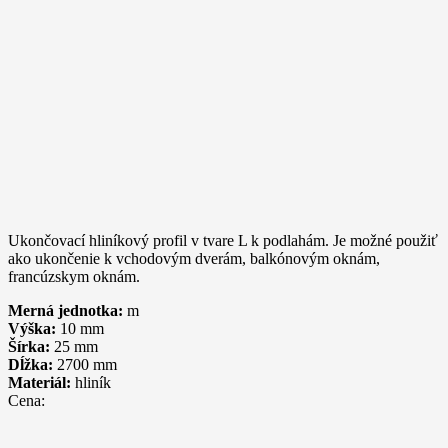
Ukončovací hliníkový profil v tvare L k podlahám. Je možné použiť
ako ukončenie k vchodovým dverám, balkónovým oknám,
francúzskym oknám.
Merná jednotka:
m
Výška:
10
mm
Šírka:
25
mm
Dĺžka:
2700
mm
Materiál:
hliník
Cena: