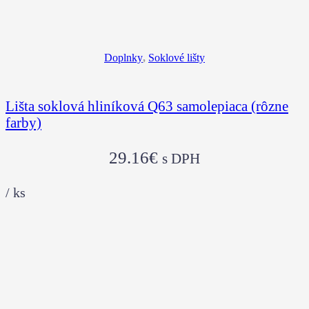
Doplnky
,
Soklové lišty
Lišta soklová hliníková Q63 samolepiaca (rôzne
farby)
29.16
€
s DPH
/
ks