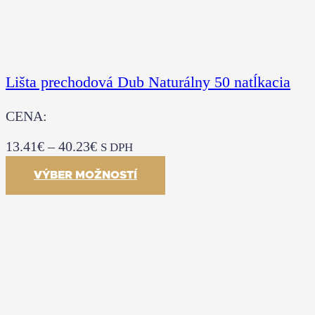
Lišta prechodová Dub Naturálny 50 natĺkacia
CENA:
13.41
€
–
40.23
€
S DPH
VÝBER MOŽNOSTÍ