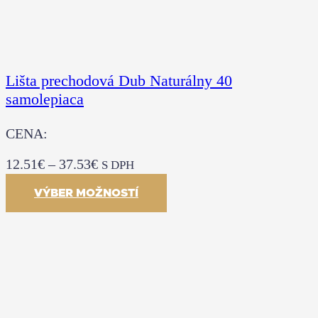
Lišta prechodová Dub Naturálny 40
samolepiaca
CENA:
12.51
€
–
37.53
€
S DPH
VÝBER MOŽNOSTÍ