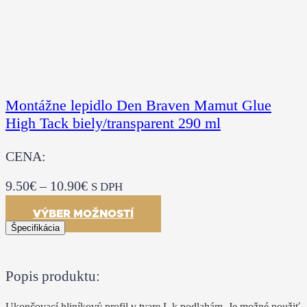
Montážne lepidlo Den Braven Mamut Glue
High Tack biely/transparent 290 ml
CENA:
9.50
€
–
10.90
€
S DPH
VÝBER MOŽNOSTÍ
Špecifikácia
Popis produktu:
Ukončovací hliníkový profil v tvare L k podlahám. Je možné použiť