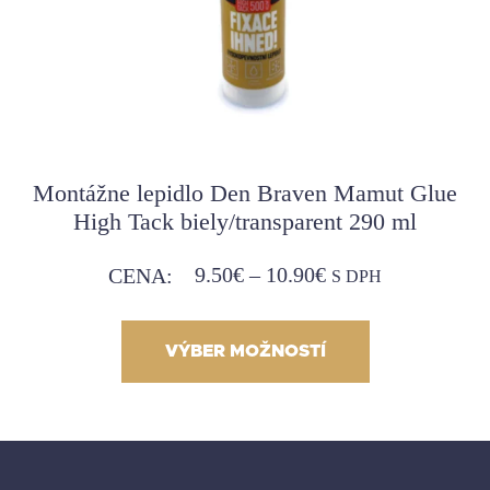
Montážne lepidlo Den Braven Mamut Glue
High Tack biely/transparent 290 ml
9.50
€
–
10.90
€
CENA:
S DPH
VÝBER MOŽNOSTÍ