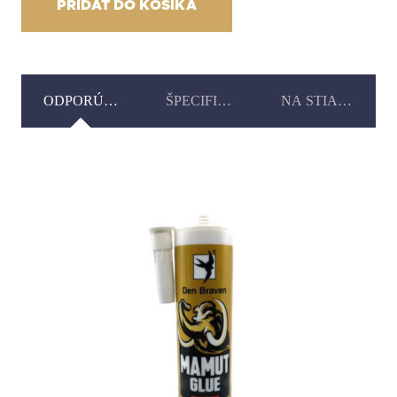
soklová
PRIDAŤ DO KOŠÍKA
plastová
VOX
flex
ODPORÚČANÉ PRODUKTY
ŠPECIFIKÁCIA
NA STIAHNUTIE
5106