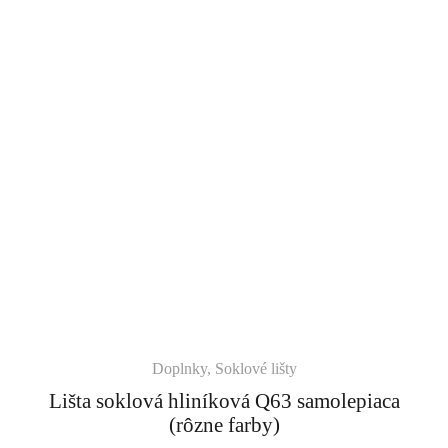
Doplnky
,
Soklové lišty
Lišta soklová hliníková Q63 samolepiaca
(rôzne farby)