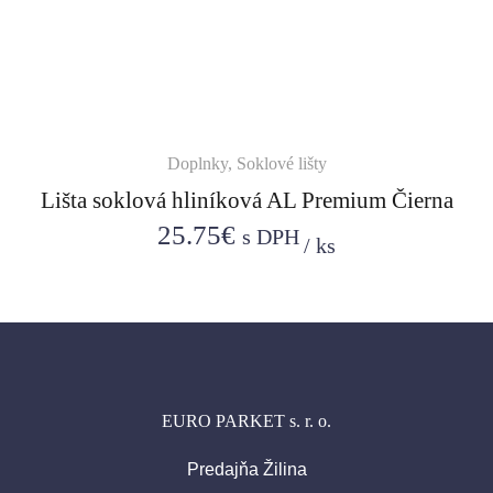
Doplnky
,
Soklové lišty
Lišta soklová hliníková AL Premium Čierna
25.75
€
s DPH
/
ks
EURO PARKET s. r. o.
Predajňa Žilina