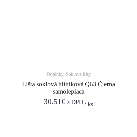
Doplnky
,
Soklové lišty
Lišta soklová hliníková Q63 Čierna
samolepiaca
30.51
€
s DPH
/
ks