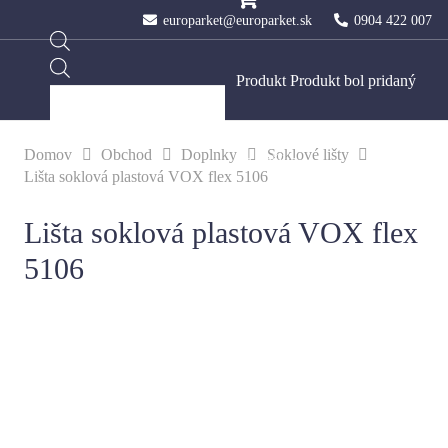
europarket@europarket.sk
0904 422 007
Products
Produkt
Produkt
bol pridaný
search
Domov
Obchod
Doplnky
Soklové lišty
do košíka.
Lišta soklová plastová VOX flex 5106
Lišta soklová plastová VOX flex
5106