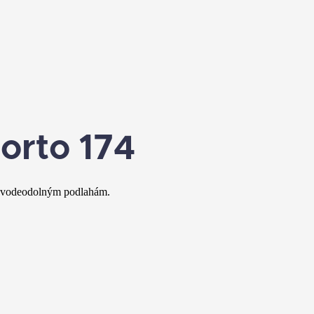
orto 174
ým vodeodolným podlahám.