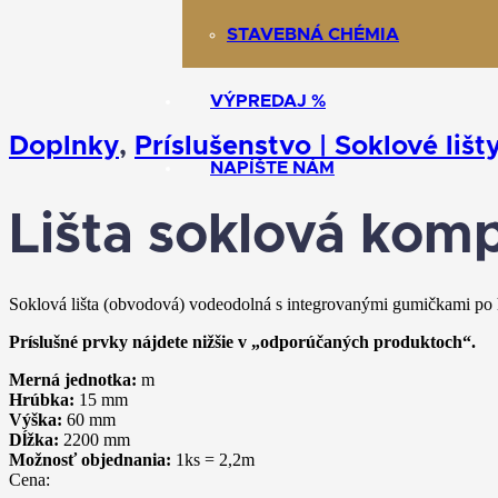
STAVEBNÁ CHÉMIA
VÝPREDAJ %
Doplnky
,
Príslušenstvo | Soklové lišt
NAPÍŠTE NÁM
Lišta soklová kom
Soklová lišta (obvodová) vodeodolná s integrovanými gumičkami po 
Príslušné prvky nájdete nižšie v „odporúčaných produktoch“.
Merná jednotka:
m
Hrúbka:
15
mm
Výška:
60
mm
Dĺžka:
2200
mm
Možnosť objednania:
1ks = 2,2m
Cena: