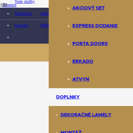
Naše služby
Kontaktujte nás:
Domov
AKCIOVÝ SET
Obchod
Realizácie
europarket@europarket.sk
Doplnky
Soklové lišty
Kontakt
0904 422 007
EXPRESS DODANIE
Lišta soklová kompozitná VIGO Dub Porto 174
PORTA DOORS
ERKADO
ATVYN
DOPLNKY
DEKORAČNÉ LAMELY
MONTÁŽ