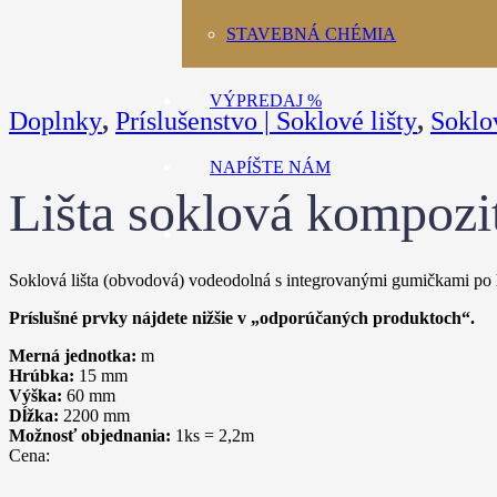
STAVEBNÁ CHÉMIA
VÝPREDAJ %
Doplnky
,
Príslušenstvo | Soklové lišty
,
Soklov
NAPÍŠTE NÁM
Lišta soklová kompoz
Soklová lišta (obvodová) vodeodolná s integrovanými gumičkami po 
Príslušné prvky nájdete nižšie v „odporúčaných produktoch“.
Merná jednotka:
m
Hrúbka:
15
mm
Výška:
60
mm
Dĺžka:
2200
mm
Možnosť objednania:
1ks = 2,2m
Cena: