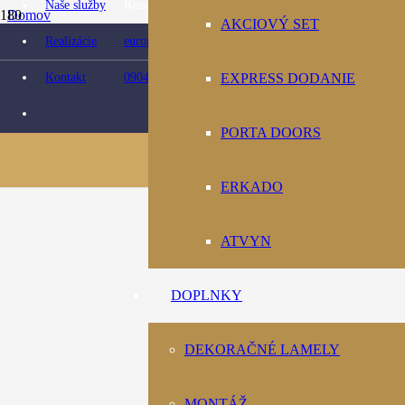
Naše služby
Kontaktujte nás:
Domov
AKCIOVÝ SET
Obchod
Realizácie
europarket@europarket.sk
Doplnky
Schodové hrany
Kontakt
0904 422 007
EXPRESS DODANIE
Lišta schodová Jaseň Bona 24,5×20 samolepiaca
PORTA DOORS
ERKADO
ATVYN
DOPLNKY
DEKORAČNÉ LAMELY
MONTÁŽ