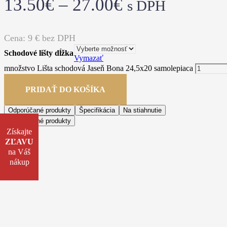
13.50
€
–
27.00
€
s DPH
Cena:
9
€ bez DPH
Schodové lišty dĺžka
Vymazať
množstvo Lišta schodová Jaseň Bona 24,5x20 samolepiaca
PRIDAŤ DO KOŠÍKA
Odporúčané produkty
Špecifikácia
Na stiahnutie
Odporúčané produkty
Získajte
ZĽAVU
na Váš
nákup