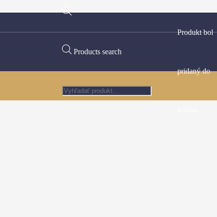
Produkt
bol
Products search
pridaný do
košíka.