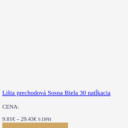
Lišta prechodová Sosna Biela 30 natĺkacia
CENA:
9.81
€
–
29.43
€
S DPH