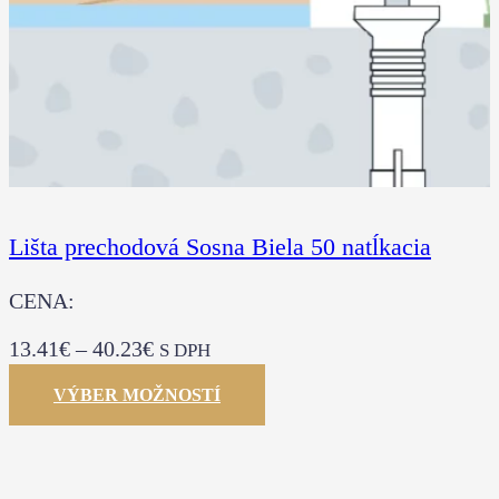
Lišta prechodová Sosna Biela 50 natĺkacia
CENA:
13.41
€
–
40.23
€
S DPH
VÝBER MOŽNOSTÍ