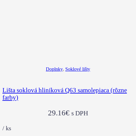
Doplnky
,
Soklové lišty
Lišta soklová hliníková Q63 samolepiaca (rôzne
farby)
29.16
€
s DPH
/
ks