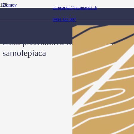
Domov
europarket@europarket.sk
Obchod
Doplnky
0904 422 007
Prechodové lišty
Lišta prechodová Sosna Biela 60 samolepiaca
Lišta prechodová Sosna Biela 60
samolepiaca