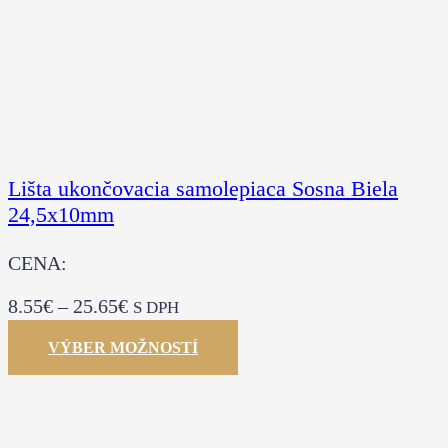
Lišta ukončovacia samolepiaca Sosna Biela
24,5x10mm
CENA:
8.55
€
–
25.65
€
S DPH
VÝBER MOŽNOSTÍ