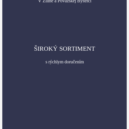
V Žiline a Považskej Bystrici
ŠIROKÝ SORTIMENT
s rýchlym doručením