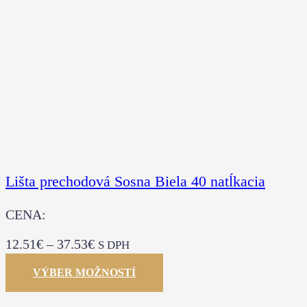
Lišta prechodová Sosna Biela 40 natĺkacia
CENA:
12.51
€
–
37.53
€
S DPH
VÝBER MOŽNOSTÍ