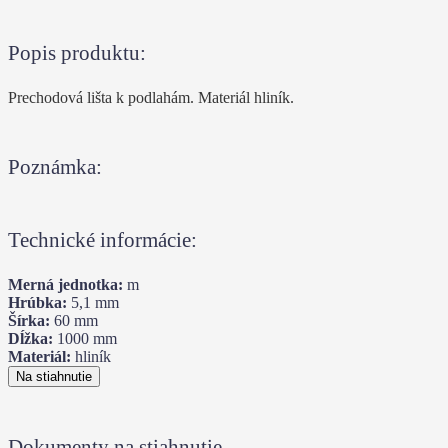
Popis produktu:
Prechodová lišta k podlahám. Materiál hliník.
Poznámka:
Technické informácie:
Merná jednotka:
m
Hrúbka:
5,1
mm
Šírka:
60
mm
Dĺžka:
1000
mm
Materiál:
hliník
Na stiahnutie
Dokumenty na stiahnutie