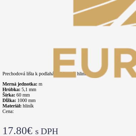
Prechodová lišta k podlahám. Materiál hliník.
Merná jednotka:
m
Hrúbka:
5,1
mm
Šírka:
60
mm
Dĺžka:
1000
mm
Materiál:
hliník
Cena:
17.80
€
s DPH