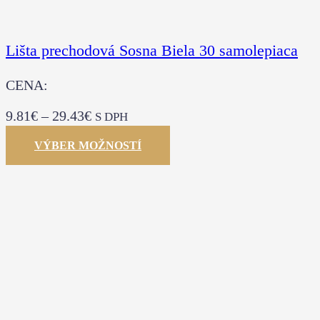
Lišta prechodová Sosna Biela 30 samolepiaca
CENA:
9.81
€
–
29.43
€
S DPH
VÝBER MOŽNOSTÍ