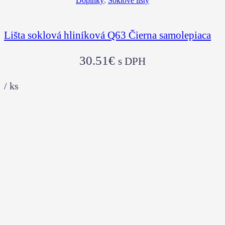
Doplnky
,
Soklové lišty
Lišta soklová hliníková Q63 Čierna samolepiaca
30.51
€
s DPH
/
ks