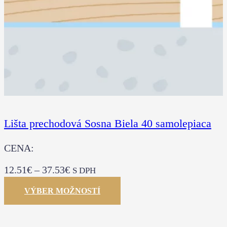
Lišta prechodová Sosna Biela 40 samolepiaca
CENA:
12.51
€
–
37.53
€
S DPH
VÝBER MOŽNOSTÍ