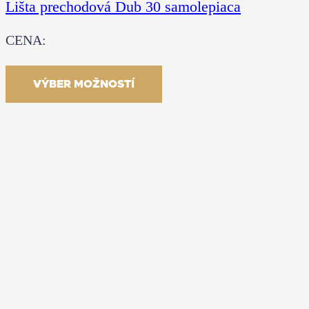
Lišta prechodová Dub 30 samolepiaca
CENA:
9.81
€
–
29.43
€
S DPH
VÝBER MOŽNOSTÍ