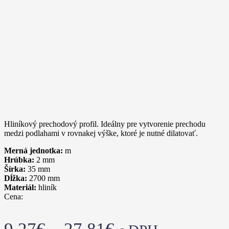
Hliníkový prechodový profil. Ideálny pre vytvorenie prechodu
medzi podlahami v rovnakej výške, ktoré je nutné dilatovať.
Merná jednotka:
m
Hrúbka:
2
mm
Šírka:
35
mm
Dĺžka:
2700
mm
Materiál:
hliník
Cena: