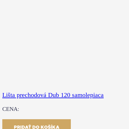
Lišta prechodová Dub 120 samolepiaca
CENA:
33.00
€
S DPH
PRIDAŤ DO KOŠÍKA