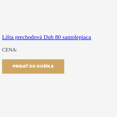
Lišta prechodová Dub 80 samolepiaca
CENA:
20.90
€
S DPH
PRIDAŤ DO KOŠÍKA