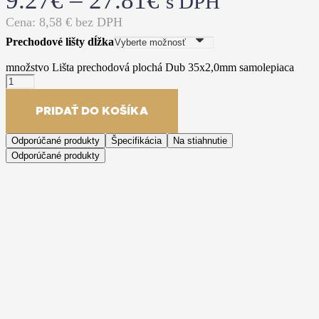
9.27
€
–
27.81
€
s DPH
Cena:
8,58
€ bez DPH
Prechodové lišty dĺžka
množstvo Lišta prechodová plochá Dub 35x2,0mm samolepiaca
PRIDAŤ DO KOŠÍKA
Odporúčané produkty
Špecifikácia
Na stiahnutie
Odporúčané produkty