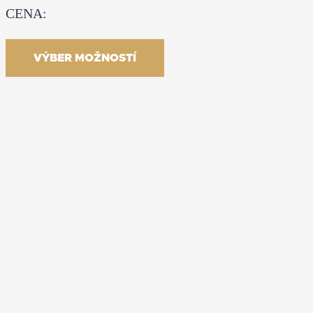
CENA:
13.41
€
–
40.23
€
S DPH
VÝBER MOŽNOSTÍ