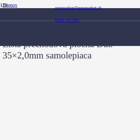
Domov
europarket@europarket.sk
Obchod
Doplnky
0904 422 007
Prechodové lišty
Lišta prechodová plochá Dub 35×2,0mm samolepiaca
Lišta prechodová plochá Dub
35×2,0mm samolepiaca