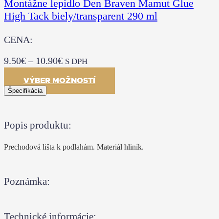
Montážne lepidlo Den Braven Mamut Glue
High Tack biely/transparent 290 ml
CENA:
9.50
€
–
10.90
€
S DPH
VÝBER MOŽNOSTÍ
Špecifikácia
Popis produktu:
Prechodová lišta k podlahám. Materiál hliník.
Poznámka:
Technické informácie: