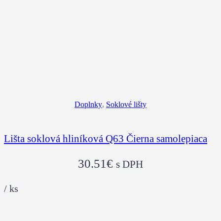
Doplnky
,
Soklové lišty
Lišta soklová hliníková Q63 Čierna samolepiaca
30.51
€
s DPH
/
ks