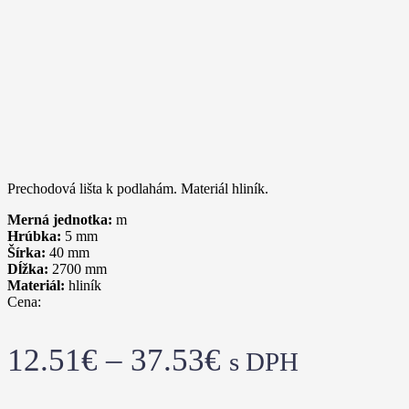
Prechodová lišta k podlahám. Materiál hliník.
Merná jednotka:
m
Hrúbka:
5
mm
Šírka:
40
mm
Dĺžka:
2700
mm
Materiál:
hliník
Cena:
12.51
€
–
37.53
€
s DPH