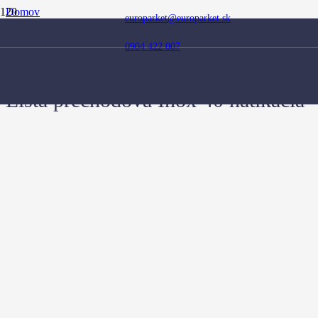
Domov
europarket@europarket.sk
Obchod
Doplnky
0904 422 007
Prechodové lišty
Lišta prechodová Inox 40 natĺkacia
Lišta prechodová Inox 40 natĺkacia