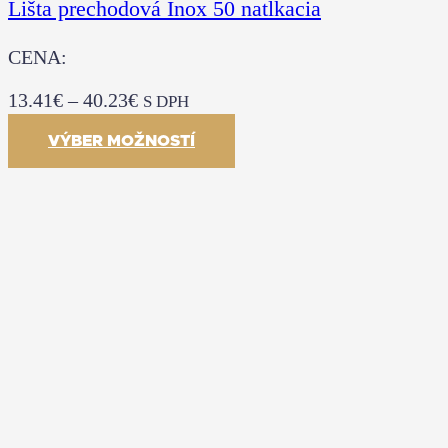
Lišta prechodová Inox 50 natĺkacia
CENA:
13.41
€
–
40.23
€
S DPH
VÝBER MOŽNOSTÍ