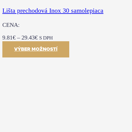
Lišta prechodová Inox 30 samolepiaca
CENA:
9.81
€
–
29.43
€
S DPH
VÝBER MOŽNOSTÍ