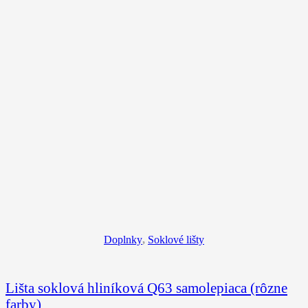
Doplnky
,
Soklové lišty
Lišta soklová hliníková Q63 samolepiaca (rôzne
farby)