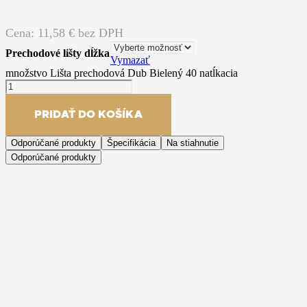
Cena:
11,58
€ bez DPH
Prechodové lišty dĺžka
Vymazať
množstvo Lišta prechodová Dub Bielený 40 natĺkacia
PRIDAŤ DO KOŠÍKA
Odporúčané produkty
Špecifikácia
Na stiahnutie
Odporúčané produkty