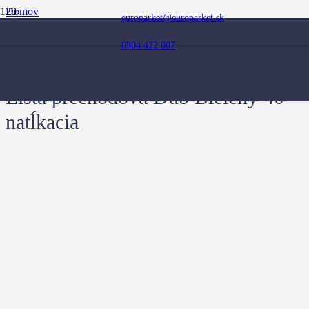
Domov
europarket@europarket.sk
Obchod
Doplnky
0904 422 007
Prechodové lišty
Lišta prechodová Dub Bielený 40 natĺkacia
Lišta prechodová Dub Bielený 40
natĺkacia