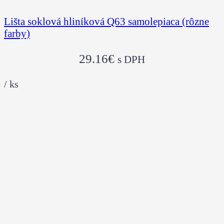
Lišta soklová hliníková Q63 samolepiaca (rôzne
farby)
29.16
€
s DPH
/
ks