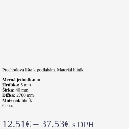
Prechodová lišta k podlahám. Materiál hliník.
Merná jednotka:
m
Hrúbka:
5
mm
Šírka:
40
mm
Dĺžka:
2700
mm
Materiál:
hliník
Cena:
12.51
€
–
37.53
€
s DPH