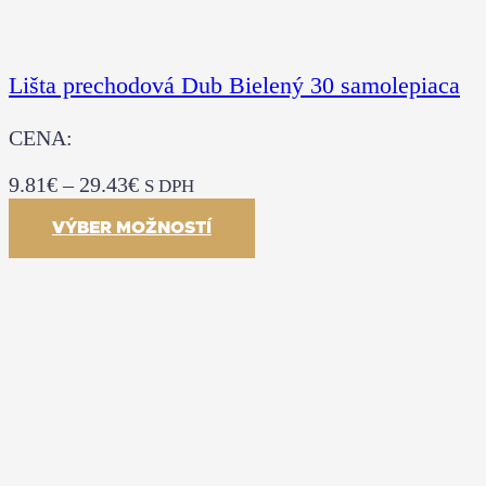
Lišta prechodová Dub Bielený 30 samolepiaca
CENA:
9.81
€
–
29.43
€
S DPH
VÝBER MOŽNOSTÍ