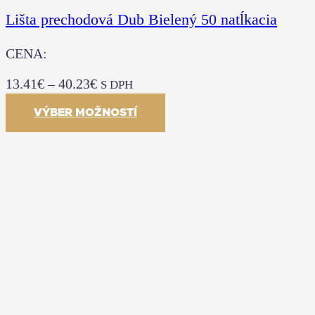
Lišta prechodová Dub Bielený 50 natĺkacia
CENA:
13.41
€
–
40.23
€
S DPH
VÝBER MOŽNOSTÍ