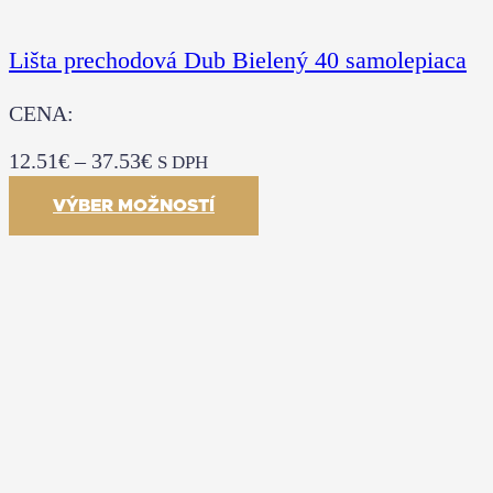
Lišta prechodová Dub Bielený 40 samolepiaca
CENA:
12.51
€
–
37.53
€
S DPH
VÝBER MOŽNOSTÍ