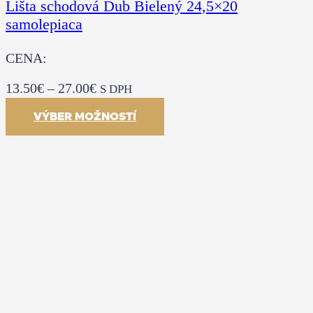
Lišta schodová Dub Bielený 24,5×20
samolepiaca
CENA:
13.50
€
–
27.00
€
S DPH
VÝBER MOŽNOSTÍ