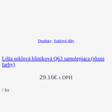
Doplnky
,
Soklové lišty
Lišta soklová hliníková Q63 samolepiaca (rôzne
farby)
29.16
€
s DPH
/
ks