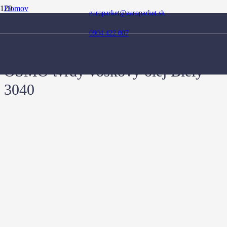
Domov
europarket@europarket.sk
Obchod
Doplnky
0904 422 007
OSMO
OSMO tvrdý voskový olej Biely 3040
OSMO tvrdý voskový olej Biely
3040