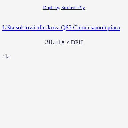
Doplnky
,
Soklové lišty
Lišta soklová hliníková Q63 Čierna samolepiaca
30.51
€
s DPH
/
ks