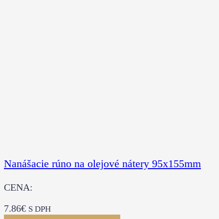
Nanášacie rúno na olejové nátery 95x155mm
CENA:
7.86
€
S DPH