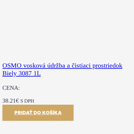
OSMO vosková údržba a čistiaci prostriedok
Biely 3087 1L
CENA:
38.21
€
S DPH
PRIDAŤ DO KOŠÍKA