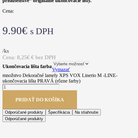
príslušenstve“ originálne ukončovacie lišty.
Cena:
9.90
€
s DPH
/ks
Cena:
8,25€
€ bez DPH
Ukončovacia lišta farba
Vymazať
množstvo Dekoračné lamely XPS VOX Linerio M -LINE-
ukončovacia lišta PRAVÁ (rôzne farby)
PRIDAŤ DO KOŠÍKA
Odporúčané produkty
Špecifikácia
Na stiahnutie
Odporúčané produkty