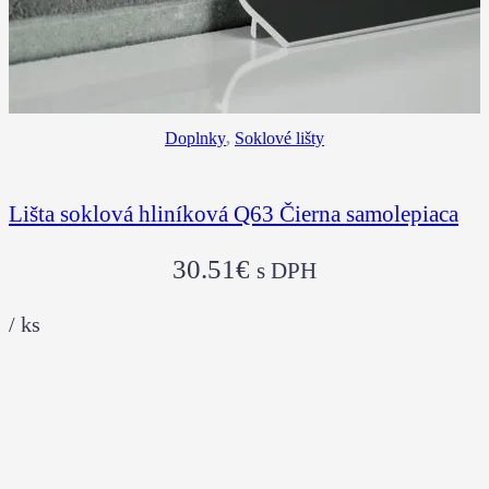
Doplnky
,
Soklové lišty
Lišta soklová hliníková Q63 Čierna samolepiaca
30.51
€
s DPH
/
ks