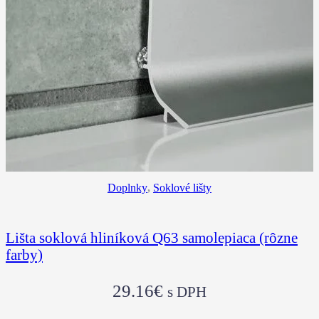
Doplnky
,
Soklové lišty
Lišta soklová hliníková Q63 samolepiaca (rôzne
farby)
29.16
€
s DPH