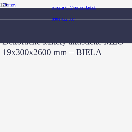
Domov
europarket@europarket.sk
Obchod
Doplnky
0904 422 007
Dekoračné lamely
Dekoračné lamely akustické MEO 19x300x2600 mm – BIELA
Dekoračné lamely akustické MEO
19x300x2600 mm – BIELA