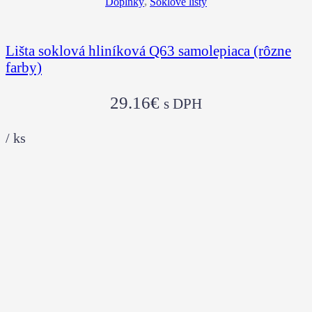
Doplnky
,
Soklové lišty
Lišta soklová hliníková Q63 samolepiaca (rôzne
farby)
29.16
€
s DPH
/
ks