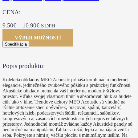
CENA:
9.50
€
–
10.90
€
S DPH
VÝBER MOŽNOSTÍ
Špecifikácia
Popis produktu:
Kolekcia obkladov MEO Acoustic prináša kombináciu modernej
elegancie, jedinečného zvukového pôžitku a praktickej funkčnosti.
Akustické obklady premenia váš interiér na moderný štýlový
priestor. Vďaka svojej vlastnosti tlmiť a absorbovať hluk sa budete
cítiť ako v kine. Trendové dekory MEO Acoustic sú vhodné na
rýchle obloženie stien obývačiek, pracovní, spální, kancelárií,
hotelových izieb, podcastových štúdií, reštaurácií, salónikov,
kongresových aj zasadacích miestností a iných reprezentatívnych
priestorov. Jednoduchú montáž zvládne každý Akustické panely sú
nenáročné na manipuláciu, ľahko sa režú, lepia aj napájajú vedľa
seba. Pokryjete s nimi aj väčšiu plochu s minimálnym úsilím. Na