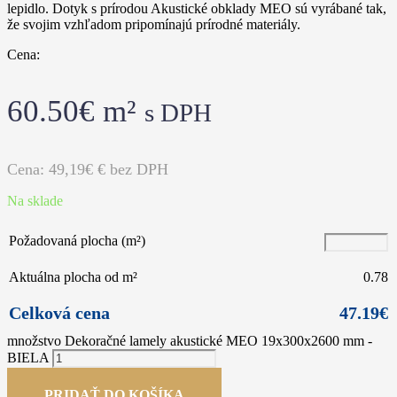
lepidlo. Dotyk s prírodou Akustické obklady MEO sú vyrábané tak,
že svojim vzhľadom pripomínajú prírodné materiály.
Cena:
60.50
€
m²
s DPH
Cena:
49,19€
€ bez DPH
Na sklade
Požadovaná plocha (m²)
Aktuálna plocha od m²
0.78
Celková cena
47.19
€
množstvo Dekoračné lamely akustické MEO 19x300x2600 mm -
BIELA
PRIDAŤ DO KOŠÍKA