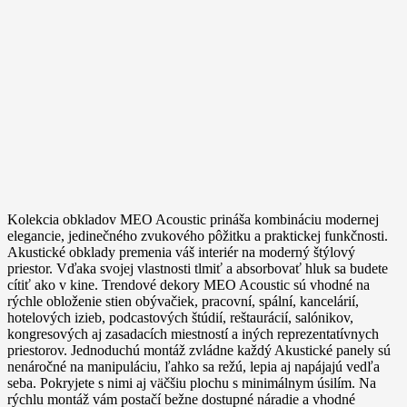
Kolekcia obkladov MEO Acoustic prináša kombináciu modernej
elegancie, jedinečného zvukového pôžitku a praktickej funkčnosti.
Akustické obklady premenia váš interiér na moderný štýlový
priestor. Vďaka svojej vlastnosti tlmiť a absorbovať hluk sa budete
cítiť ako v kine. Trendové dekory MEO Acoustic sú vhodné na
rýchle obloženie stien obývačiek, pracovní, spální, kancelárií,
hotelových izieb, podcastových štúdií, reštaurácií, salónikov,
kongresových aj zasadacích miestností a iných reprezentatívnych
priestorov. Jednoduchú montáž zvládne každý Akustické panely sú
nenáročné na manipuláciu, ľahko sa režú, lepia aj napájajú vedľa
seba. Pokryjete s nimi aj väčšiu plochu s minimálnym úsilím. Na
rýchlu montáž vám postačí bežne dostupné náradie a vhodné