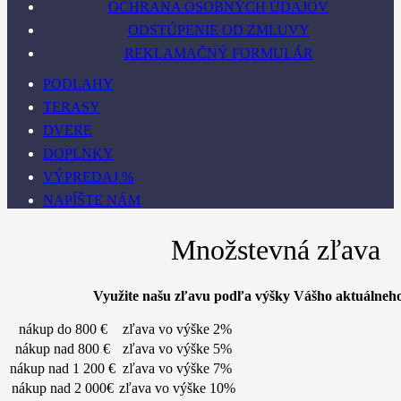
OCHRANA OSOBNÝCH ÚDAJOV
ODSTÚPENIE OD ZMLUVY
REKLAMAČNÝ FORMULÁR
PODLAHY
TERASY
DVERE
DOPLNKY
VÝPREDAJ %
NAPÍŠTE NÁM
Množstevná zľava
Využite našu zľavu podľa výšky Vášho aktuálneh
nákup do 800 €
zľava vo výške 2%
nákup nad 800 €
zľava vo výške 5%
nákup nad 1 200 €
zľava vo výške 7%
nákup nad 2 000€
zľava vo výške 10%