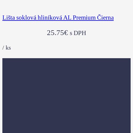
Lišta soklová hliníková AL Premium Čierna
25.75
€
s DPH
/
ks