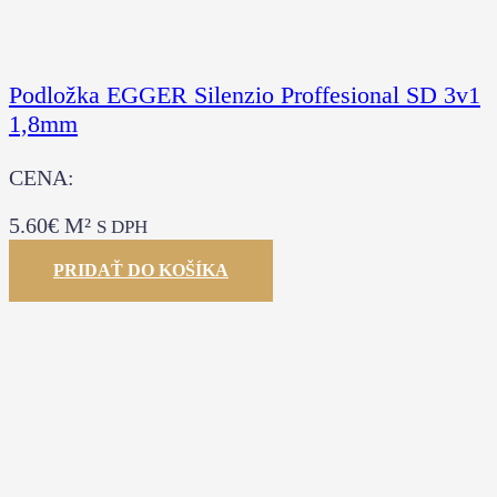
Podložka EGGER Silenzio Proffesional SD 3v1
1,8mm
CENA:
5.60
€
M²
S DPH
PRIDAŤ DO KOŠÍKA