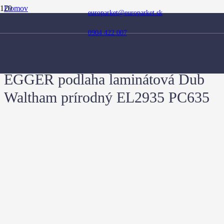
Domov
europarket@europarket.sk
Obchod
Podlahy
0904 422 007
Laminátové podlahy
EGGER podlaha laminátová Dub Waltham prírodný EL2935
PC635
EGGER podlaha laminátová Dub
Waltham prírodný EL2935 PC635