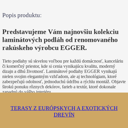
Popis produktu:
Predstavujeme Vám najnovšiu kolekciu
laminátových podláh od renomovaného
rakúskeho výrobcu EGGER.
Tieto podlahy sú skvelou voľbou pre každú domácnosť, kanceláriu
či komerčný priestor, kde si cenia vynikajúcu kvalitu, moderný
dizajn a dlhú životnosť. Laminátové podlahy EGGER vynikajú
nielen svojim elegantným vzhľadom, ale aj technológiam, ktoré
zabezpečujú odolnosť, jednoduchú údržbu a rýchlu montáž. Objavte
širokú ponuku rôznych dekórov, farieb a textúr, ktoré dokonale
zapadnú do vášho interiéru.
Premeňte svoj domov na miesto, ktoré vyžaruje štýl a pohodlie s
podlahami EGGER!
TERASY Z EURÓPSKYCH A EXOTICKÝCH
TERASY Z KOMPOZITNÝCH DOSIEK
RENOVÁCIA DREVENÝCH PARKIET
LAMINÁTOVÉ PODLAHY
DREVENÉ PARKETY
TELOCVIČNE
DVERE
DREVÍN
EGGER