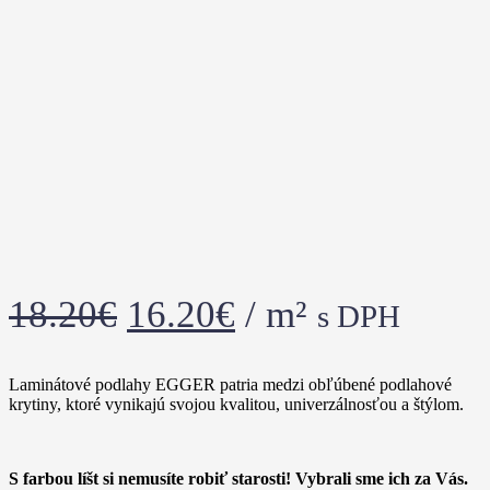
18.20
€
16.20
€
/ m²
s DPH
Laminátové podlahy EGGER patria medzi obľúbené podlahové
krytiny, ktoré vynikajú svojou kvalitou, univerzálnosťou a štýlom.
S farbou líšt si nemusíte robiť starosti! Vybrali sme ich za Vás.