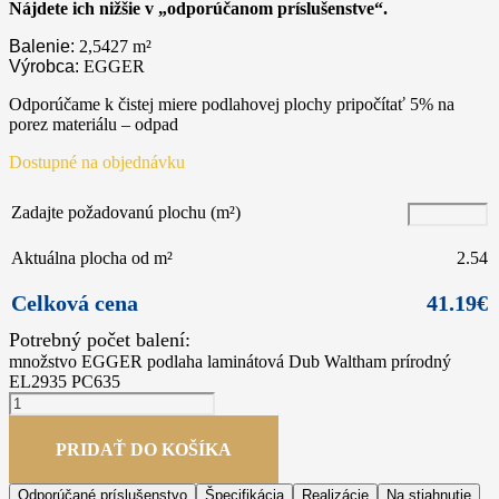
Nájdete ich nižšie v „odporúčanom príslušenstve“.
Balenie:
2,5427
m²
Výrobca:
EGGER
Odporúčame k čistej miere podlahovej plochy pripočítať 5% na
porez materiálu – odpad
Dostupné na objednávku
Zadajte požadovanú plochu (m²)
Aktuálna plocha od m²
2.54
Celková cena
41.19
€
množstvo EGGER podlaha laminátová Dub Waltham prírodný
EL2935 PC635
PRIDAŤ DO KOŠÍKA
Odporúčané príslušenstvo
Špecifikácia
Realizácie
Na stiahnutie