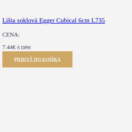
Lišta soklová Egger Cubical 6cm L735
CENA:
7.44
€
S DPH
PRIDAŤ DO KOŠÍKA