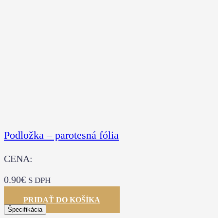
Podložka – parotesná fólia
CENA:
0.90
€
S DPH
PRIDAŤ DO KOŠÍKA
Špecifikácia