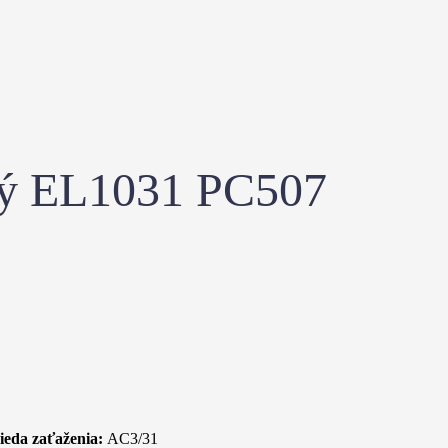
lý EL1031 PC507
ieda zaťaženia:
AC3/31