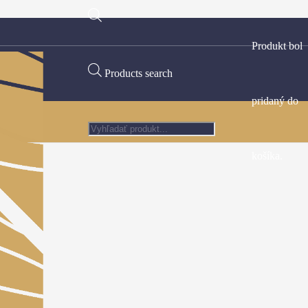
Produkt
bol
Products search
pridaný do
košíka.