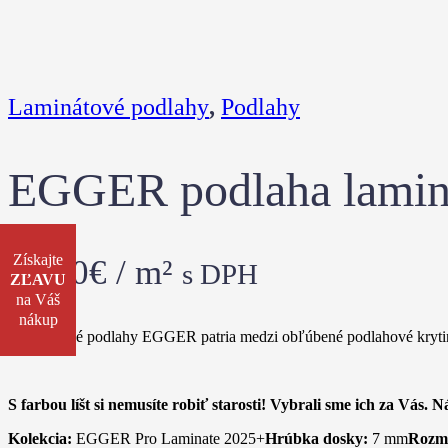
Laminátové podlahy
,
Podlahy
EGGER podlaha lamin
Získajte
10.90
€
/ m²
s DPH
ZĽAVU
na Váš
nákup
Laminátové podlahy EGGER patria medzi obľúbené podlahové krytiny,
S farbou líšt si nemusíte robiť starosti! Vybrali sme ich za Vás. 
Kolekcia:
EGGER Pro Laminate 2025+
Hrúbka dosky:
7 mm
Rozm