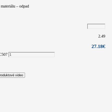
 materiálu – odpad
2.49
27.18
€
PC507
roduktové video