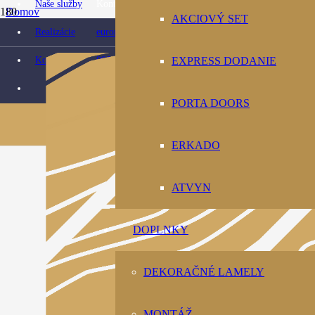
Naše služby
Kontaktujte nás:
Domov
AKCIOVÝ SET
Obchod
Realizácie
europarket@europarket.sk
Podlahy
Laminátové podlahy
Kontakt
0904 422 007
EXPRESS DODANIE
EGGER podlaha laminátová Dub Berdal svetlý EL1031 PC507
PORTA DOORS
ERKADO
ATVYN
DOPLNKY
DEKORAČNÉ LAMELY
MONTÁŽ