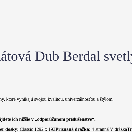
átová Dub Berdal svet
 ktoré vynikajú svojou kvalitou, univerzálnosťou a štýlom.
Nájdete ich nižšie v „odporúčanom príslušenstve“.
er dosky:
Classic 1292 x 193
Priznaná drážka:
4-stranná V-drážka
Tr