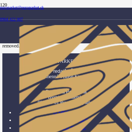
europarket@europarket.sk
Stránka nenájdená
0904 422 007
The link you followed may be broken, or the page may have been
removed.
EURO PARKET s. r. o.
Predajňa Žilina
Kamenná 4 (areál Kinekus)
010 01 Žilina
Predajňa Považská
Bystrica Pionierska
982 017 01 Považská Bystrica
O SPOLOČNOSTI
NAŠE SLUŽBY
REALIZÁCIE