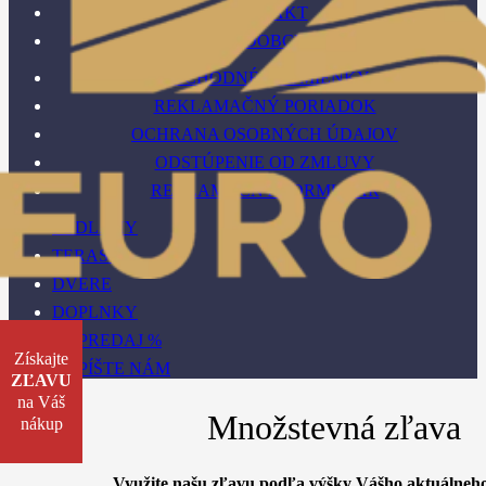
KONTAKT
VEĽKOOBCHOD
OBCHODNÉ PODMIENKY
REKLAMAČNÝ PORIADOK
OCHRANA OSOBNÝCH ÚDAJOV
ODSTÚPENIE OD ZMLUVY
REKLAMAČNÝ FORMULÁR
PODLAHY
TERASY
DVERE
DOPLNKY
VÝPREDAJ %
Získajte
NAPÍŠTE NÁM
ZĽAVU
na Váš
Množstevná zľava
nákup
Využite našu zľavu podľa výšky Vášho aktuálneh