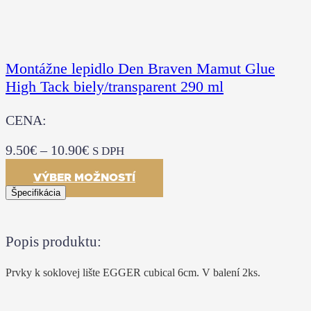
Montážne lepidlo Den Braven Mamut Glue
High Tack biely/transparent 290 ml
CENA:
9.50
€
–
10.90
€
S DPH
VÝBER MOŽNOSTÍ
Špecifikácia
Popis produktu:
Prvky k soklovej lište EGGER cubical 6cm. V balení 2ks.