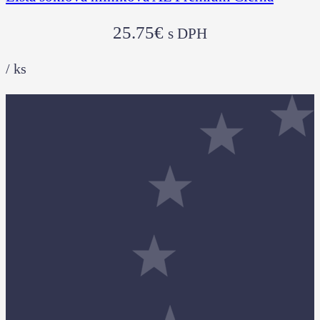
25.75
€
s DPH
/
ks