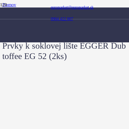
Domov
europarket@europarket.sk
Obchod
Doplnky
0904 422 007
Soklové lišty
Prvky k soklovým lištám
Prvky k soklovej lište EGGER Dub toffee EG 52 (2ks)
Prvky k soklovej lište EGGER Dub
toffee EG 52 (2ks)