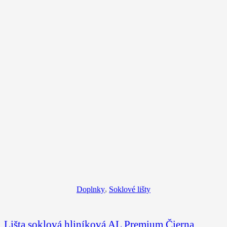
Doplnky
,
Soklové lišty
Lišta soklová hliníková AL Premium Čierna