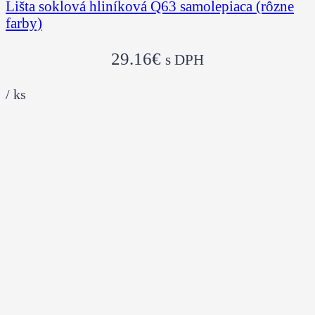
Lišta soklová hliníková Q63 samolepiaca (rôzne
farby)
29.16
€
s DPH
/
ks