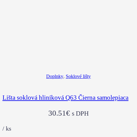
Doplnky
,
Soklové lišty
Lišta soklová hliníková Q63 Čierna samolepiaca
30.51
€
s DPH
/
ks