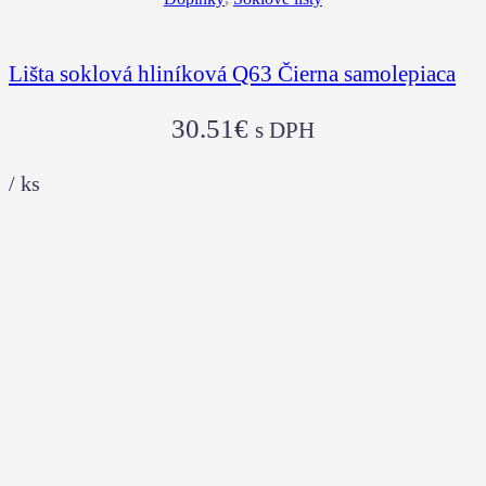
Lišta soklová hliníková Q63 Čierna samolepiaca
30.51
€
s DPH
/
ks