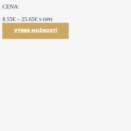
CENA:
8.55
€
–
25.65
€
S DPH
VÝBER MOŽNOSTÍ