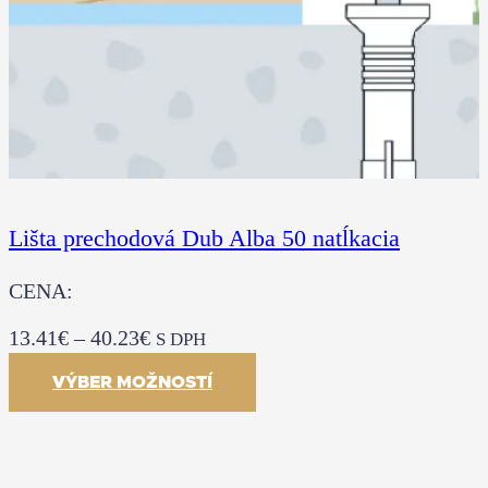
Lišta prechodová Dub Alba 50 natĺkacia
CENA:
13.41
€
–
40.23
€
S DPH
VÝBER MOŽNOSTÍ