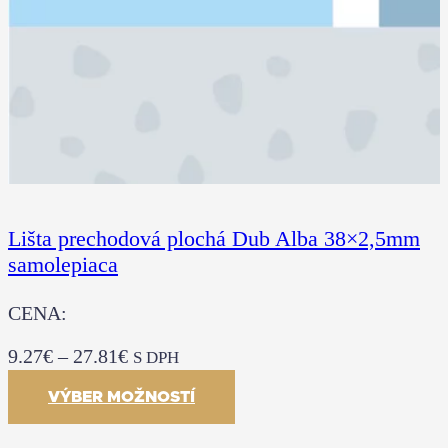
Lišta prechodová plochá Dub Alba 38×2,5mm
samolepiaca
CENA:
9.27
€
–
27.81
€
S DPH
VÝBER MOŽNOSTÍ