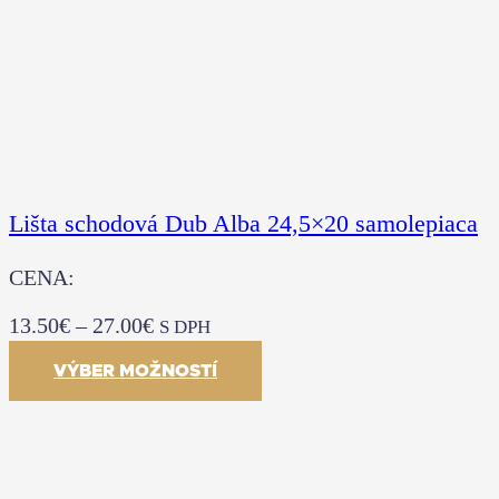
Lišta schodová Dub Alba 24,5×20 samolepiaca
CENA:
13.50
€
–
27.00
€
S DPH
VÝBER MOŽNOSTÍ