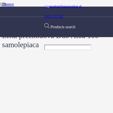
Domov
europarket@europarket.sk
Obchod
Doplnky
0904 422 007
Prechodové lišty
Lišta prechodová Dub Alba 100 samolepiaca
Products search
Lišta prechodová Dub Alba 100
samolepiaca