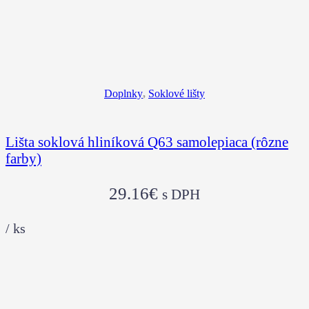
Doplnky
,
Soklové lišty
Lišta soklová hliníková Q63 samolepiaca (rôzne
farby)
29.16
€
s DPH
/
ks