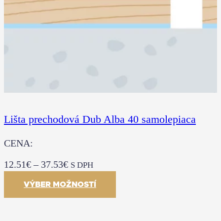
Lišta prechodová Dub Alba 40 samolepiaca
CENA:
12.51
€
–
37.53
€
S DPH
VÝBER MOŽNOSTÍ